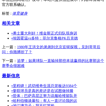
官方联系确认。
标签 :
体育健身
相关文章
•
勇士重大利好！维金斯正式归队现身训
•
埃因霍温vs多特：菲尔克鲁格PK吕克德
上一篇：
1980年王洪文的弟弟到北京监狱探视，见到哥哥后
问：你胳膊折了？
下一篇：
追梦：如果球队一直输掉那些本该赢得的比赛那这个
赛季会很困难
最新信息
•
里程碑！武切维奇生涯总篮板达9384个
•
曼联球员是真的差还是在试图做掉滕
•
世体：巴萨高层正努力说服哈维留队并
•
哈利伯顿谈暴扣：有人一直讨论我的运
•
池江璃花子：我不打算输