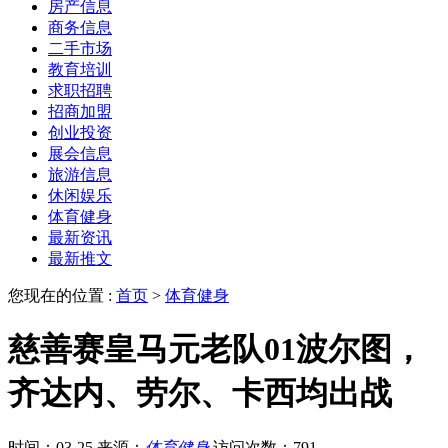
房产信息
商务信息
二手市场
教育培训
求职招聘
招商加盟
创业投资
展会信息
旅游信息
休闲娱乐
体育健身
最新资讯
最新推文
您现在的位置 :
首页
>
体育健身
慈善赛皇马元老队01波尔图，
齐达内、劳尔、卡西均出战
时间：03-25
来源：
体育健身
访问次数：791