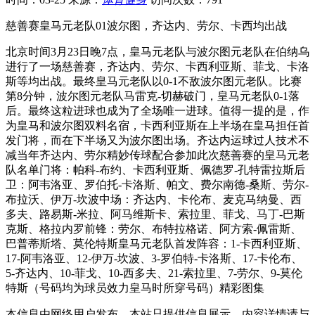
慈善赛皇马元老队01波尔图，齐达内、劳尔、卡西均出战
北京时间3月23日晚7点，皇马元老队与波尔图元老队在伯纳乌
进行了一场慈善赛，齐达内、劳尔、卡西利亚斯、菲戈、卡洛
斯等均出战。最终皇马元老队以0-1不敌波尔图元老队。比赛
第8分钟，波尔图元老队马雷克-切赫破门，皇马元老队0-1落
后。最终这粒进球也成为了全场唯一进球。值得一提的是，作
为皇马和波尔图双料名宿，卡西利亚斯在上半场在皇马担任首
发门将，而在下半场又为波尔图出场。齐达内运球过人技术不
减当年齐达内、劳尔精妙传球配合参加此次慈善赛的皇马元老
队名单门将：帕科-布约、卡西利亚斯、佩德罗-孔特雷拉斯后
卫：阿韦洛亚、罗伯托-卡洛斯、帕文、费尔南德-桑斯、劳尔-
布拉沃、伊万-坎波中场：齐达内、卡伦布、麦克马纳曼、西
多夫、路易斯-米拉、阿马维斯卡、索拉里、菲戈、马丁-巴斯
克斯、格拉内罗前锋：劳尔、布特拉格诺、阿方索-佩雷斯、
巴普蒂斯塔、莫伦特斯皇马元老队首发阵容：1-卡西利亚斯、
17-阿韦洛亚、12-伊万-坎波、3-罗伯特-卡洛斯、17-卡伦布、
5-齐达内、10-菲戈、10-西多夫、21-索拉里、7-劳尔、9-莫伦
特斯（号码均为球员效力皇马时所穿号码）精彩图集
本信息由网络用户发布，
本站只提供信息展示，内容详情请与