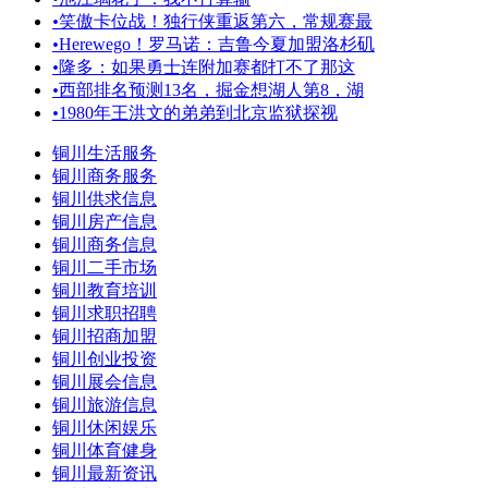
•
笑傲卡位战！独行侠重返第六，常规赛最
•
Herewego！罗马诺：吉鲁今夏加盟洛杉矶
•
隆多：如果勇士连附加赛都打不了那这
•
西部排名预测13名，掘金想湖人第8，湖
•
1980年王洪文的弟弟到北京监狱探视
铜川生活服务
铜川商务服务
铜川供求信息
铜川房产信息
铜川商务信息
铜川二手市场
铜川教育培训
铜川求职招聘
铜川招商加盟
铜川创业投资
铜川展会信息
铜川旅游信息
铜川休闲娱乐
铜川体育健身
铜川最新资讯