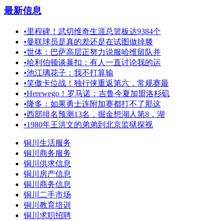
最新信息
•
里程碑！武切维奇生涯总篮板达9384个
•
曼联球员是真的差还是在试图做掉滕
•
世体：巴萨高层正努力说服哈维留队并
•
哈利伯顿谈暴扣：有人一直讨论我的运
•
池江璃花子：我不打算输
•
笑傲卡位战！独行侠重返第六，常规赛最
•
Herewego！罗马诺：吉鲁今夏加盟洛杉矶
•
隆多：如果勇士连附加赛都打不了那这
•
西部排名预测13名，掘金想湖人第8，湖
•
1980年王洪文的弟弟到北京监狱探视
铜川生活服务
铜川商务服务
铜川供求信息
铜川房产信息
铜川商务信息
铜川二手市场
铜川教育培训
铜川求职招聘