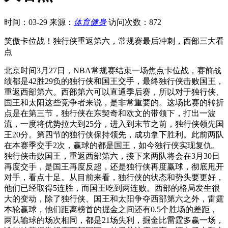
时间：03-29
来源：
体育健身
访问次数：872
笑傲卡位战！独行侠重返第六，常规赛最后冲刺，西部三大看
点
北京时间3月27日，NBA常规赛结束一场焦点卡位战，赛前战
绩都是42胜29负的独行侠和国王交手，最终独行侠击败国王，
重返西部第六。西部第六可以直通季后赛，所以对于独行侠、
国王和太阳这些竞争者来说，是非常重要的。这场比赛的转折
点是在第三节，独行侠在东契奇和欧文的带领下，打出一波
流，一度将优势拉大到25分，进入到末节之前，独行侠领先国
王20分。第四节的独行侠保持领先，成功拿下胜利。此前两队
在本赛季交手2次，赢球的都是国王，如今独行侠实现复仇。
独行侠击败国王，重返西部第六，接下来两队将会在3月30日
再度交手，是国王再度反超，还是独行侠再度赢球，彻底甩开
对手，看点十足。从目前来看，独行侠的状态和势头要更好，
他们已经取得5连胜，而国王吃到两连败。西部的格局发生很
大的变动，除了独行侠、国王和太阳争夺西部第六之外，雷霆
本轮赢球，他们距离榜首的掘金之间还有0.5个胜场的差距，
两队输球的场次相同，都是21场失利，掘金比雷霆多赢一场，