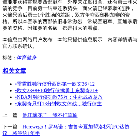
谁能够获得常规赛西部冠军，外界关注度很高。还有勇士和火
箭的竞争，目前勇士结束连败势头，而火箭已经豪取9连胜，
火箭只落后勇士1个胜场的差距，双方争夺西部附加赛的资
格。所以本赛季的西部依旧非常激烈，常规赛冠军、直通季后
赛的资格、附加赛的名额，都是很大的看点。
本信息由网络用户发布，
本站只提供信息展示，内容详情请与
官方联系确认。
标签 :
体育健身
相关文章
•
雷霆胜独行侠升西部第一欧文36+12
•
欧文23+8+10独行侠擒勇士东契奇21+
•
NBA对独行侠罚款75万：生死战故意放
•
东契奇只打13分钟欧文休战，独行侠主
上一篇：
池江璃花子：我不打算输
下一篇：
Herewego！罗马诺：吉鲁今夏加盟洛杉矶FC达协
议，将签约1年半