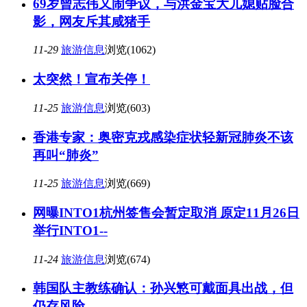
69岁曾志伟又闹争议，与洪金宝大儿媳贴脸合
影，网友斥其咸猪手
11-29
旅游信息
浏览(1062)
太突然！宣布关停！
11-25
旅游信息
浏览(603)
香港专家：奥密克戎感染症状轻新冠肺炎不该
再叫“肺炎”
11-25
旅游信息
浏览(669)
网曝INTO1杭州签售会暂定取消 原定11月26日
举行INTO1--
11-24
旅游信息
浏览(674)
韩国队主教练确认：孙兴慜可戴面具出战，但
仍存风险