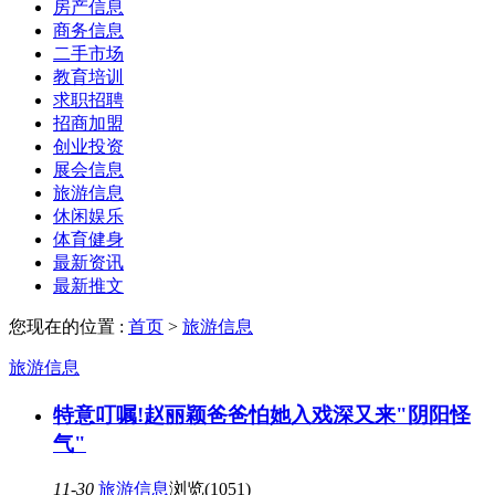
房产信息
商务信息
二手市场
教育培训
求职招聘
招商加盟
创业投资
展会信息
旅游信息
休闲娱乐
体育健身
最新资讯
最新推文
您现在的位置 :
首页
>
旅游信息
旅游信息
特意叮嘱!赵丽颖爸爸怕她入戏深又来"阴阳怪
气"
11-30
旅游信息
浏览(1051)