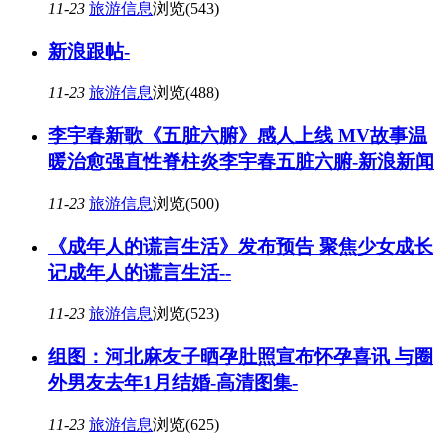
11-23
旅游信息
浏览(543)
新浪跟帖-
11-23
旅游信息
浏览(488)
李宇春新歌《五脏六腑》感人上线 MV故事温
暖治愈强直性脊柱炎李宇春五脏六腑-新浪新闻
11-23
旅游信息
浏览(500)
《成年人的谎言生活》发布预告 聚焦少女成长
记成年人的谎言生活--
11-23
旅游信息
浏览(523)
组图：河北麻友子晒孕肚照宣布怀孕喜讯 与圈
外男友去年1月结婚-高清图集-
11-23
旅游信息
浏览(625)