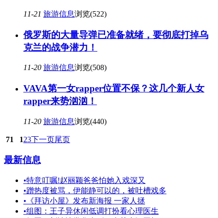
11-21
旅游信息
浏览(522)
俄罗斯的大量导弹已准备就绪，要彻底打掉乌
克兰的战争潜力！
11-20
旅游信息
浏览(508)
VAVA第一女rapper位置不保？这几个新人女
rapper来势汹汹！
11-20
旅游信息
浏览(440)
71
1
2
3
下一页
尾页
最新信息
•
特意叮嘱!赵丽颖爸爸怕她入戏深又
•
蹭热度被骂，伊能静可以的，被吐槽戏多
•
《拜访小屋》发布新海报 一家人拯
•
组图：王子异休闲低调打扮看心理医生