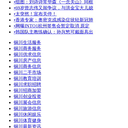
•
组图：刘诗诗常华森《一念关山》同框
•
69岁曾志伟又闹争议，与洪金宝大儿媳
•
太突然！宣布关停！
•
香港专家：奥密克戎感染症状轻新冠肺
•
网曝INTO1杭州签售会暂定取消 原定
•
韩国队主教练确认：孙兴慜可戴面具出
铜川生活服务
铜川商务服务
铜川供求信息
铜川房产信息
铜川商务信息
铜川二手市场
铜川教育培训
铜川求职招聘
铜川招商加盟
铜川创业投资
铜川展会信息
铜川旅游信息
铜川休闲娱乐
铜川体育健身
铜川最新资讯