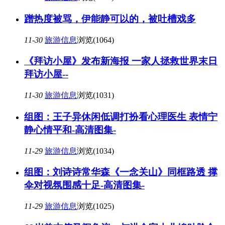
蹭热度被骂，伊能静可以的，被吐槽戏多
11-30
旅游信息
浏览(1064)
《拜访小屋》发布新海报 一家人拯救世界末日
拜访小屋--
11-30
旅游信息
浏览(1031)
组图：王子异休闲低调打扮看心理医生 表情宁
静心情平和-高清图集-
11-29
旅游信息
浏览(1034)
组图：刘诗诗常华森《一念关山》同框路透 撑
伞对视氛围感十足-高清图集-
11-29
旅游信息
浏览(1025)