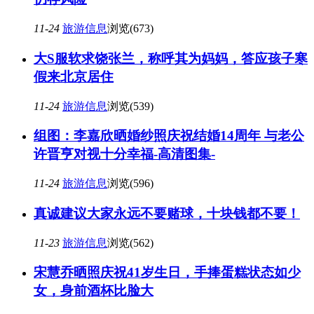
11-24
旅游信息
浏览(673)
大S服软求饶张兰，称呼其为妈妈，答应孩子寒
假来北京居住
11-24
旅游信息
浏览(539)
组图：李嘉欣晒婚纱照庆祝结婚14周年 与老公
许晋亨对视十分幸福-高清图集-
11-24
旅游信息
浏览(596)
真诚建议大家永远不要赌球，十块钱都不要！
11-23
旅游信息
浏览(562)
宋慧乔晒照庆祝41岁生日，手捧蛋糕状态如少
女，身前酒杯比脸大