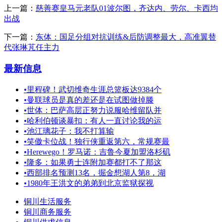
上一篇：
慈善赛皇马元老队01波尔图，齐达内、劳尔、卡西均
出战
下一篇：
东体：国足分组对抗训练&后防调整最大，高准翼替
代张琳芃任主力
最新信息
•
里程碑！武切维奇生涯总篮板达9384个
•
曼联球员是真的差还是在试图做掉滕
•
世体：巴萨高层正努力说服哈维留队并
•
哈利伯顿谈暴扣：有人一直讨论我的运
•
池江璃花子：我不打算输
•
笑傲卡位战！独行侠重返第六，常规赛最
•
Herewego！罗马诺：吉鲁今夏加盟洛杉矶
•
隆多：如果勇士连附加赛都打不了那这
•
西部排名预测13名，掘金想湖人第8，湖
•
1980年王洪文的弟弟到北京监狱探视
铜川生活服务
铜川商务服务