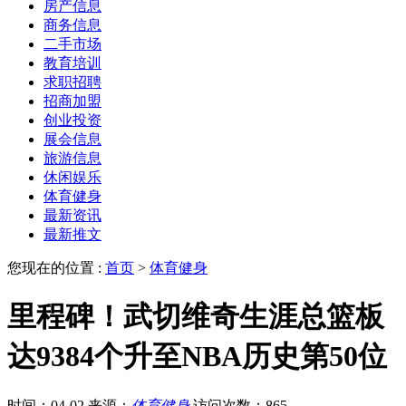
房产信息
商务信息
二手市场
教育培训
求职招聘
招商加盟
创业投资
展会信息
旅游信息
休闲娱乐
体育健身
最新资讯
最新推文
您现在的位置 :
首页
>
体育健身
里程碑！武切维奇生涯总篮板
达9384个升至NBA历史第50位
时间：04-02
来源：
体育健身
访问次数：865