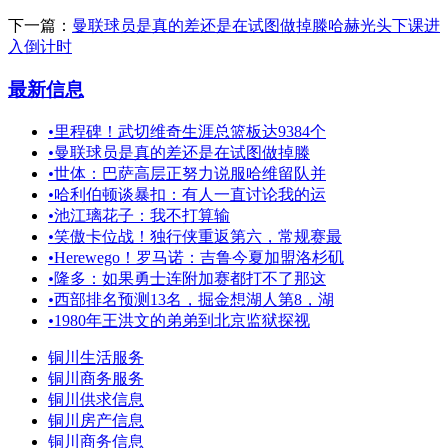
下一篇：
曼联球员是真的差还是在试图做掉滕哈赫光头下课进
入倒计时
最新信息
•
里程碑！武切维奇生涯总篮板达9384个
•
曼联球员是真的差还是在试图做掉滕
•
世体：巴萨高层正努力说服哈维留队并
•
哈利伯顿谈暴扣：有人一直讨论我的运
•
池江璃花子：我不打算输
•
笑傲卡位战！独行侠重返第六，常规赛最
•
Herewego！罗马诺：吉鲁今夏加盟洛杉矶
•
隆多：如果勇士连附加赛都打不了那这
•
西部排名预测13名，掘金想湖人第8，湖
•
1980年王洪文的弟弟到北京监狱探视
铜川生活服务
铜川商务服务
铜川供求信息
铜川房产信息
铜川商务信息