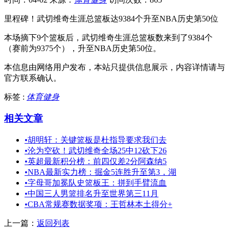
里程碑！武切维奇生涯总篮板达9384个升至NBA历史第50位
本场摘下9个篮板后，武切维奇生涯总篮板数来到了9384个
（赛前为9375个），升至NBA历史第50位。
本信息由网络用户发布，
本站只提供信息展示，内容详情请与
官方联系确认。
标签 :
体育健身
相关文章
•
胡明轩：关键篮板是杜指导要求我们去
•
沦为空砍！武切维奇全场25中12砍下26
•
英超最新积分榜：前四仅差2分阿森纳5
•
NBA最新实力榜：掘金5连胜升至第3，湖
•
字母哥加冕队史篮板王：拼到手臂流血
•
中国三人男篮排名升至世界第三11月
•
CBA常规赛数据奖项：王哲林本土得分+
上一篇：
返回列表