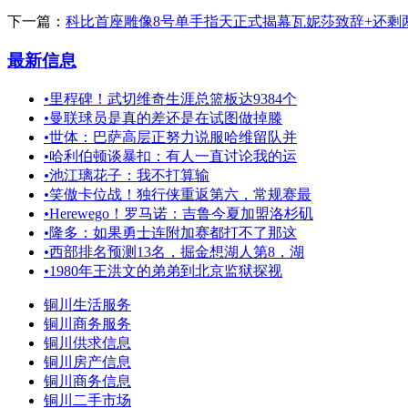
下一篇：
科比首座雕像8号单手指天正式揭幕瓦妮莎致辞+还剩
最新信息
•
里程碑！武切维奇生涯总篮板达9384个
•
曼联球员是真的差还是在试图做掉滕
•
世体：巴萨高层正努力说服哈维留队并
•
哈利伯顿谈暴扣：有人一直讨论我的运
•
池江璃花子：我不打算输
•
笑傲卡位战！独行侠重返第六，常规赛最
•
Herewego！罗马诺：吉鲁今夏加盟洛杉矶
•
隆多：如果勇士连附加赛都打不了那这
•
西部排名预测13名，掘金想湖人第8，湖
•
1980年王洪文的弟弟到北京监狱探视
铜川生活服务
铜川商务服务
铜川供求信息
铜川房产信息
铜川商务信息
铜川二手市场