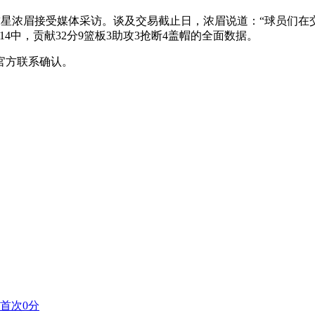
，湖人球星浓眉接受媒体采访。谈及交易截止日，浓眉说道：“球员
4中，贡献32分9篮板3助攻3抢断4盖帽的全面数据。
官方联系确认。
年首次0分