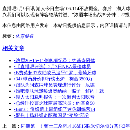
直播吧2月9日讯 湖人今日主场106-114不敌掘金。赛后
兴我们可以以现有阵容继续前进。”浓眉本场出战39分钟，27投1
本信息由网络用户发布，
本站只提供信息展示，内容详情请与
标签 :
体育健身
相关文章
•
浓眉26+15+11创多项纪录：约基奇附体
•
【直播吧评选】2月3日NBA最佳球员
•
B费英超37次助攻已追平C罗，葡萄牙球
•
34+球员身价排行榜出炉：梅西3500万
•
跟队为阿森纳球员表现进行评分：厄德
•
滚吧曼联球迷喷爆奥纳纳：骗子！解约！就
•
湖人太阳裁判报告：一次漏判太阳吃亏
•
总经理投票之球商最高球员：约基奇50
•
Buha：詹姆斯上周组织了迷你训练营14
•
聚焦｜扬科维奇酝酿国足“变脸”部分
上一篇：
同期第一！骑士三杀奇才16战15胜米切尔40分普尔3