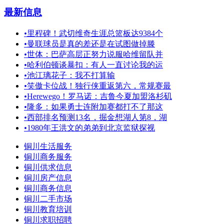
最新信息
•
里程碑！武切维奇生涯总篮板达9384个
•
曼联球员是真的差还是在试图做掉滕
•
世体：巴萨高层正努力说服哈维留队并
•
哈利伯顿谈暴扣：有人一直讨论我的运
•
池江璃花子：我不打算输
•
笑傲卡位战！独行侠重返第六，常规赛最
•
Herewego！罗马诺：吉鲁今夏加盟洛杉矶
•
隆多：如果勇士连附加赛都打不了那这
•
西部排名预测13名，掘金想湖人第8，湖
•
1980年王洪文的弟弟到北京监狱探视
铜川生活服务
铜川商务服务
铜川供求信息
铜川房产信息
铜川商务信息
铜川二手市场
铜川教育培训
铜川求职招聘