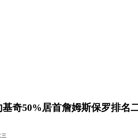
基奇50%居首詹姆斯保罗排名
二三