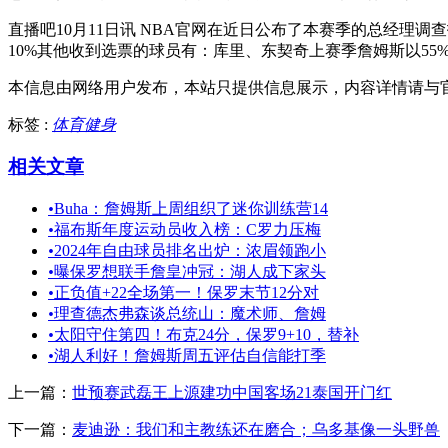
直播吧10月11日讯 NBA官网在近日公布了本赛季的总经理调
10%其他收到选票的球员有：库里、东契奇上赛季詹姆斯以55
本信息由网络用户发布，
本站只提供信息展示，内容详情请与
标签 :
体育健身
相关文章
•
Buha：詹姆斯上周组织了迷你训练营14
•
福布斯年度运动员收入榜：C罗力压梅
•
2024年自由球员排名出炉：浓眉领跑小
•
曝保罗想联手詹皇冲冠：湖人成下家头
•
正负值+22全场第一！保罗末节12分对
•
理查德杰弗森谈总统山：魔术师、詹姆
•
太阳守住第四！布克24分，保罗9+10，替补
•
湖人利好！詹姆斯周五评估自信能打季
上一篇：
世预赛武磊王上源建功中国客场21泰国开门红
下一篇：
麦迪逊：我们和主教练还在磨合；乌多基像一头野兽