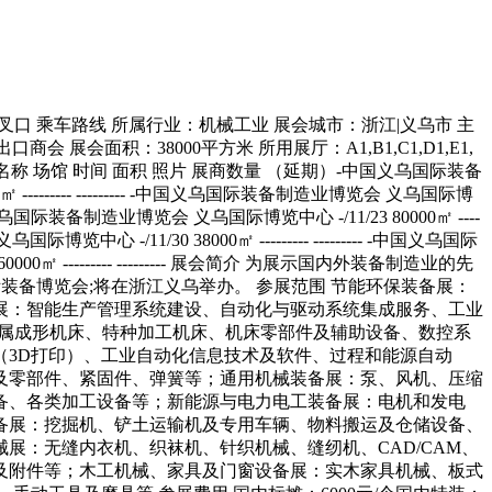
技术服务；实用装备展数控机床与金属加工设备展：金属切削机床、金属成形机床、特种加工机床、机床零部件及辅助设备、数控系统、数显装置和机床电器、磨料磨具、刀具、工夹具及相关产品等；工业自动化装备展：生产自动化、机器人技术、增材制造（3D打印）、工业自动化信息技术及软件、过程和能源自动化、生产物流等；高端机械零部件及精密模具展：五金模具、塑胶模具、以及其特殊模具等，轴承、流体动力传动、机械传动及零部件、紧固件、弹簧等；通用机械装备展：泵、风机、压缩机及气体净化设备、阀门及管件、气体分离及液化设备、能量回收装备、冷却设备、分离机械、真空设备及干燥设备、配套设备、各类加工设备等；新能源与电力电工装备展：电机和发电机、输变电设备、电站设备及产品、电工设备、电工材料和通用零件、太阳能发电技术及设备、风能发工程农机及仓储物流装备展：挖掘机、铲土运输机及专用车辆、物料搬运及仓储设备、起重机械、压实机械、耕整机械、灌溉机械、植保机械、动力输送机械、收获机械、农用车及各类农机配件等；纺织及服装机械展：无缝内衣机、织袜机、针织机械、缝纫机、CAD/CAM、裁床、绣花机、经编机、织带机、横机、激光机、染色机、数码印花机、整理及包