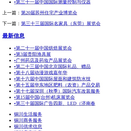
•
第三十一届中国国际测量控制与仪器
上一篇：
第20届苏州住宅产业博览会
下一篇：
第三十三届国际名家具（东莞）展览会
最新信息
•
第二十一届中国烘焙展览会
•
第3届贵阳渔具展
•
广州药店及药妆产品展览会
•
第二十三届中国北京国际礼品、赠品
•
第十八届动漫游戏嘉年华
•
第十六届中国国际屋面和建筑防水技
•
第十五届华东地区肥料（农资）产品交易
•
第十七届深圳（秋季）国际汽车改装服务
•
第15届中国(台州)机床展览会
•
第三十届国际广告四新、LED（济南春
铜川生活服务
铜川商务服务
铜川供求信息