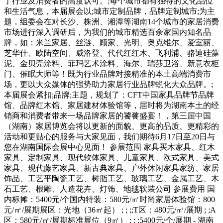
了行业及消费者的高度认可。;每个城市都有独特的文化品位
和生活气息，本届展会以;城市定制品牌，品牌定制城市;为主
题，组委会在对长沙、株洲、湘潭等湖南14个城市的家居消费
市场进行深入调研后，为我们的城市精选百余家国内知名品
牌，如：米兰家居、丝涟、顾家、光明、奥克维尔、爱室丽、
芝华仕、欧陆空间、威洛登、代代红红木、飞利浦、骆迪硅藻
泥、金贝壳涂料、菲玛艺术涂料、海尔、瑞莎卫浴、新意衣柜
门、催眠大师等！既为行业品牌对接精准的本土高端消费市
场，更以大众媒体的强势助力家居行业品牌蜕化大众品牌。;
本届展会紧扣;品牌;主题，规划了：CFT中国家具品牌节品牌
馆、品牌红木馆、家居建材体验馆等，届时将为湖南本土的经
销商和消费者带来一场品牌家居的饕餮盛宴！，第三届中国
（湖南）家居博览会将以更新的面貌、更高的品质、更精彩的
活动和更贴心的服务与大家见面，我们期待6月17日至20日与
您在湖南国际会展中心见面！ 参展范围 家具买木家具、红木
家具、定制家具、现代软体家具、儿童家具、欧式家具、美式
家具、现代藤艺家具、新古典家具、户外休闲家具家纺、家居
饰品、工艺平陶瓷工艺、树脂工艺、玻璃工艺、金属工艺、木
石工艺、根雕、人造花卉、灯饰、地毯软装公司 参展费用 国
内标摊：5400元/个国内特装：580元/㎡时尚家居体验馆：800
元/㎡/展期展区：光地（36㎡起） ; ; ;;T区：480元/㎡/展期 ; ;A
区：580元/㎡/展期标准展位（9㎡） ; ; ;5400元/个/展期 - 湖南