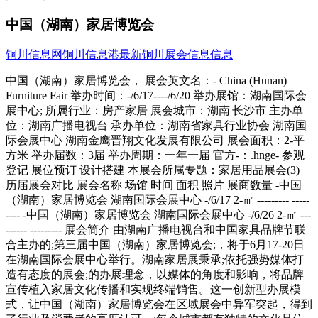
中国（湖南）家居博览会
铜川信息网
铜川信息港
最新铜川展会信息信息
中国（湖南）家居博览会， 展会英文名：- China (Hunan)
Furniture Fair 举办时间：-/6/17----/6/20 举办展馆：湖南国际会
展中心; 所属行业：房产家居 展会城市：湖南|长沙市 主办单
位：湖南广播电视台 承办单位：湖南省家具行业协会 湖南国
际会展中心 湖南金鹰晋翔文化发展有限公司 展会面积：2-平
方米 举办届数：3届 举办周期：一年一届 官方-：.hnge- 参观
登记 展位预订 设计搭建 本展会所属专题：家居用品展会(3)
历届展会对比 展会名称 场馆 时间 面积 照片 展商数量 -中国
（湖南）家居博览会 湖南国际会展中心 -/6/17 2-㎡ --------- -----
---- -中国（湖南）家居博览会 湖南国际会展中心 -/6/26 2-㎡ ---
------ --------- 展会简介 由湖南广播电视台和中国家具品牌节联
合主办的;第三届中国（湖南）家居博览会;，将于6月17-20日
在湖南国际会展中心举行。湖南家居展秉承;依托强势媒体打
造有态度的展会;的办展理念，以媒体的角度和影响，将品牌
宣传植入家居文化传播和实现终端销售。这一创新型办展模
式，让中国（湖南）家居博览会在区域展会中异军突起，得到