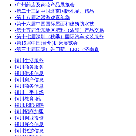
•
广州药店及药妆产品展览会
•
第二十三届中国北京国际礼品、赠品
•
第十八届动漫游戏嘉年华
•
第十六届中国国际屋面和建筑防水技
•
第十五届华东地区肥料（农资）产品交易
•
第十七届深圳（秋季）国际汽车改装服务
•
第15届中国(台州)机床展览会
•
第三十届国际广告四新、LED（济南春
铜川生活服务
铜川商务服务
铜川供求信息
铜川房产信息
铜川商务信息
铜川二手市场
铜川教育培训
铜川求职招聘
铜川招商加盟
铜川创业投资
铜川展会信息
铜川旅游信息