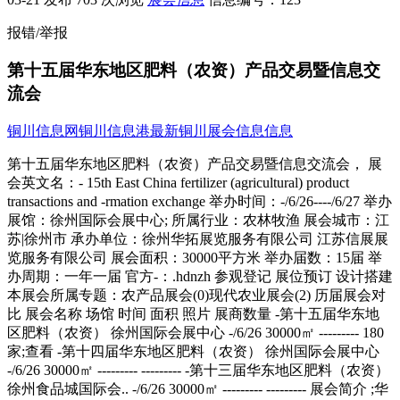
报错/举报
第十五届华东地区肥料（农资）产品交易暨信息交
流会
铜川信息网
铜川信息港
最新铜川展会信息信息
第十五届华东地区肥料（农资）产品交易暨信息交流会， 展会英文名：- 15th East China fertilizer (agricultural) product transactions and -rmation exchange 举办时间：-/6/26----/6/27 举办展馆：徐州国际会展中心; 所属行业：农林牧渔 展会城市：江苏|徐州市 承办单位：徐州华拓展览服务有限公司 江苏信展展览服务有限公司 展会面积：30000平方米 举办届数：15届 举办周期：一年一届 官方-：.hdnzh 参观登记 展位预订 设计搭建 本展会所属专题：农产品展会(0)现代农业展会(2) 历届展会对比 展会名称 场馆 时间 面积 照片 展商数量 -第十五届华东地区肥料（农资） 徐州国际会展中心 -/6/26 30000㎡ --------- 180家;查看 -第十四届华东地区肥料（农资） 徐州国际会展中心 -/6/26 30000㎡ --------- --------- -第十三届华东地区肥料（农资） 徐州食品城国际会.. -/6/26 30000㎡ --------- --------- 展会简介 ;华东地区肥料（农资）产品交易暨信息交流会;在徐州国际会展中心已成功举办了十四届；参加的知名企业有：金正大集团、贵州开磷化工、安徽省司尔特肥业、史丹利、南京红三角生态肥业、云南云天化、贵州贵天化、河北根力多、江苏润贝施、湖南惠农科技、天津富思曼化工、新新兰蘭沃集团、邯郸为峰肥业、江苏中欧化肥、山东泉林嘉有肥料、成都新都化工、中化重庆涪陵化工、中盐安徽红四方、中化化肥有限公司、河南心连心化肥、江苏绿陵润发化工、天脊集团、山东普金肥料（集团）、江西六国化工、永业集团、山东农大肥业科技、山东联盟化工集团、阜丰集团、华农农资连锁股份、-广大联丰生物科技、南京领先化工、山东施而丰肥业、中国农资集团有限公司、英国普朗特、住商肥料中国企业集团、湖北嘉城化工、湖北祥丰化肥、澳大利亚埃尔夫集团、千村植保是农资连锁、北京三浦百草绿色植物制剂有限公司等来自全国各地300多家知名企业参展，规模庞大，被业内人士誉为;华东农资第一展;。徐州地处苏、鲁、豫、皖四省接壤，是淮海经济区的中心城市，地理位置好，销售市场大。是传统的农资流通集散地和农资消费大区，周边辐射2亿多农民、近4亿亩耕地、200多个农资大市场，交通便利、客商云集、市场商机巨大。近年来，徐州已逐步成为华东地区农资商品的重要集散地，吸引了全国多个省市、地区的先进企业加盟本届双交会、展会规模不断壮大，到会专业经销商逐年递增，现已发展成全国农资领域知名的品牌盛会。本届双交会拟组织30000余家专业经销商及种植大户到会，采购能力空前，参展收益巨大。现诚邀您加盟本届双交会，共创市场，共展鸿图。 参展范围 1．各类肥料产品、肥料检测设备、肥料生产机械等；各类肥料新产品、新技术、新成果。2．各类农药及种子新产品、新技术、新成果等。 参展费用 国内标摊：5800元/个国内特装：400元/平方米室内空地（起租：36㎡）：￥400元/㎡室外空地（起租：30㎡）：￥300元/㎡；豪华简特（A类）3M×3M，￥5800元/个，国际标准展位（B类）3M×3M，￥3800元/个，指定展位、角展位加收10%； - -第十五届华东地区肥料(农资)产品交易暨信息交流会组委会地; 址：徐州国际会展中心二楼210室;;;;;; 邮 编：221008电; 话：0516-83871388;;;;;;;;; 66654699传; 真：0516-83-58;;;;;;;;; 773172585@qq联系人：尤小姐; 18112023373;;; .hdnzh 展位预定： 参观咨询： --> 由于本站部分展会信息来源于会员发布及网络，不完全保证信息的的准确性、真实性，如果您有任何疑问请直接联系展会官方确认。 更多>>参展商名录 公司名称 电话 传真 邮箱 联系人 -/特装 安徽中元化肥股份有限公司 0557-39338 ------ ------ ------ 巴西蕾诺特种肥料有限公司 雷诺 400-080-94 ------ ------ 李总 江苏中欧化肥有限公司 0516-86540 ------ ------ 惠经理 山东寿光祥云包装有限公司 0536-51191 0536-52397