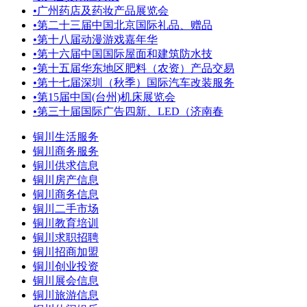
•
广州药店及药妆产品展览会
•
第二十三届中国北京国际礼品、赠品
•
第十八届动漫游戏嘉年华
•
第十六届中国国际屋面和建筑防水技
•
第十五届华东地区肥料（农资）产品交易
•
第十七届深圳（秋季）国际汽车改装服务
•
第15届中国(台州)机床展览会
•
第三十届国际广告四新、LED（济南春
铜川生活服务
铜川商务服务
铜川供求信息
铜川房产信息
铜川商务信息
铜川二手市场
铜川教育培训
铜川求职招聘
铜川招商加盟
铜川创业投资
铜川展会信息
铜川旅游信息