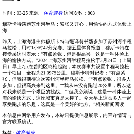
时间：03-25
来源：
体育健身
访问次数：803
穆斯卡特谈跑苏州河半马：紧张又开心，用愉快的方式体验上
海
昨天，上海海港主帅穆斯卡特与翻译翁书荡参加了苏州河半程
马拉松，用时1小时42分完赛。据五星体育报道，穆斯卡特在
接受采访时表示：“有点紧张，但是很高兴，这是一种体验上
海的愉快方式。”2024上海苏州河半程马拉松于3月24日（上周
日）早上7点在普陀区鸣枪起跑，本次赛事共设置半程马拉松
一个项目，全程为21.0975公里。穆斯卡特对记者：“有点紧
张，但我很期待这次苏州河半程马拉松。”“有点紧张，很多人
参加，但很高兴来到这里。”“我从来没有跑过20公里，所以这
对我来说是一个艰巨的挑战。”“但我必须说，这是一种体验上
海的愉快方式，这座城市真是太棒了。今天早上这么多人一起
享受跑步的乐趣，这真是一个美好的地方。”相关新闻阅读
本信息由网络用户发布，
本站只提供信息展示，内容详情请与
官方联系确认。
标签 :
体育健身