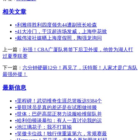
相关文章
•
利雅得胜利四度领先44遭副班长哈森
•
41大冷门，于汉超连场发威，上海申花掀
•
戴伟浚社媒晒上海度假照，陶强龙询问
上一篇：
补强！CBA广厦队将签下后卫外援，他曾为湖人打
过夏季联赛
下一篇：
六分钟硬砸12分！再见了，沃特斯！人家才是广东队
最强外援！
最新信息
•
里程碑！武切维奇生涯总篮板达9384个
•
曼联球员是真的差还是在试图做掉滕
•
世体：巴萨高层正努力说服哈维留队并
•
哈利伯顿谈暴扣：有人一直讨论我的运
•
池江璃花子：我不打算输
•
笑傲卡位战！独行侠重返第六，常规赛最