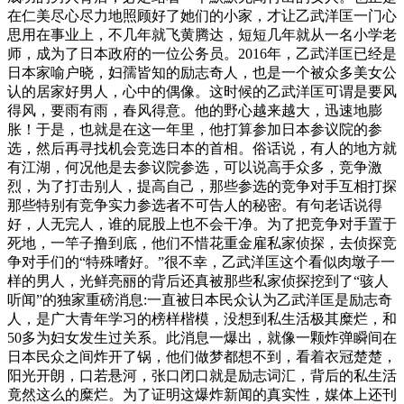
在仁美尽心尽力地照顾好了她们的小家，才让乙武洋匡一门心
思用在事业上，不几年就飞黄腾达，短短几年就从一名小学老
师，成为了日本政府的一位公务员。2016年，乙武洋匡已经是
日本家喻户晓，妇孺皆知的励志奇人，也是一个被众多美女公
认的居家好男人，心中的偶像。这时候的乙武洋匡可谓是要风
得风，要雨有雨，春风得意。他的野心越来越大，迅速地膨
胀！于是，也就是在这一年里，他打算参加日本参议院的参
选，然后再寻找机会竞选日本的首相。俗话说，有人的地方就
有江湖，何况他是去参议院参选，可以说高手众多，竞争激
烈，为了打击别人，提高自己，那些参选的竞争对手互相打探
那些特别有竞争实力参选者不可告人的秘密。有句老话说得
好，人无完人，谁的屁股上也不会干净。为了把竞争对手置于
死地，一竿子撸到底，他们不惜花重金雇私家侦探，去侦探竞
争对手们的“特殊嗜好。”很不幸，乙武洋匡这个看似肉墩子一
样的男人，光鲜亮丽的背后还真被那些私家侦探挖到了“骇人
听闻”的独家重磅消息:一直被日本民众认为乙武洋匡是励志奇
人，是广大青年学习的榜样楷模，没想到私生活极其糜烂，和
50多为妇女发生过关系。此消息一爆出，就像一颗炸弹瞬间在
日本民众之间炸开了锅，他们做梦都想不到，看着衣冠楚楚，
阳光开朗，口若悬河，张口闭口就是励志词汇，背后的私生活
竟然这么的糜烂。为了证明这爆炸新闻的真实性，媒体上还刊