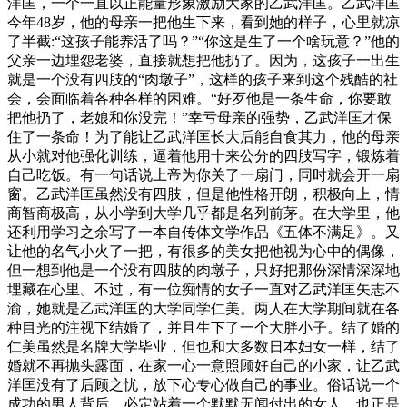
洋匡，一个一直以正能量形象激励大家的乙武洋匡。乙武洋匡
今年48岁，他的母亲一把他生下来，看到她的样子，心里就凉
了半截:“这孩子能养活了吗？”“你这是生了一个啥玩意？”他的
父亲一边埋怨老婆，直接就想把他扔了。因为，这孩子一出生
就是一个没有四肢的“肉墩子”，这样的孩子来到这个残酷的社
会，会面临着各种各样的困难。“好歹他是一条生命，你要敢
把他扔了，老娘和你没完！”幸亏母亲的强势，乙武洋匡才保
住了一条命！为了能让乙武洋匡长大后能自食其力，他的母亲
从小就对他强化训练，逼着他用十来公分的四肢写字，锻炼着
自己吃饭。有一句话说上帝为你关了一扇门，同时就会开一扇
窗。乙武洋匡虽然没有四肢，但是他性格开朗，积极向上，情
商智商极高，从小学到大学几乎都是名列前茅。在大学里，他
还利用学习之余写了一本自传体文学作品《五体不满足》。又
让他的名气小火了一把，有很多的美女把他视为心中的偶像，
但一想到他是一个没有四肢的肉墩子，只好把那份深情深深地
埋藏在心里。不过，有一位痴情的女子一直对乙武洋匡矢志不
渝，她就是乙武洋匡的大学同学仁美。两人在大学期间就在各
种目光的注视下结婚了，并且生下了一个大胖小子。结了婚的
仁美虽然是名牌大学毕业，但也和大多数日本妇女一样，结了
婚就不再抛头露面，在家一心一意照顾好自己的小家，让乙武
洋匡没有了后顾之忧，放下心专心做自己的事业。俗话说一个
成功的男人背后，必定站着一个默默无闻付出的女人。也正是