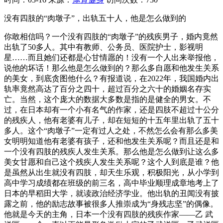
没有四肢的“肉墩子”，出轨五十人，他是怎么做到的
你敢相信吗？一个没有四肢的“肉墩子”的残疾男子，婚内竟然
出轨了50多人。其中有教师、公务员、医院护士，影视明
星……而且她们还都是心甘情愿的！没有一个人出来举报他，
说他的坏话！那么他是怎么做到的？那么多自愿和他发生关系
的美女，到底贪图他什么？有报道说，在2022年，我国婚内出
轨率竟然高达了百分之四十，超过百分之六十的婚姻名存实
亡。当然，这个庞大的数据大多数是指的是健全的男女。不
过，在日本却有一个小有名气的作家，还是四肢不超过十公分
的残疾人，他有老婆有儿子，却在短短的十五年里出轨了五十
多人。这个“肉墩子”一定有过人之处，不然怎么会有那么多美
女明明知道他有老婆有孩子，还和他发生关系呢？而且还是和
一个没有四肢的残疾人发生关系。那么他是怎么做到让这么多
美女甘愿和自己这个残疾人发生关系呢？这个人到底是谁？他
是虽然从出生就没有四肢，却天生乐观，积极阳光，从小学到
高中学习成绩都在班级的前三名，高中毕业顺理成章地考上了
日本的早稻田大学，就读政治经济学业。他出轨的丑闻没有披
露之前，他的励志故事被很多人推崇成为“身残志坚”的偶像。
他就是今天的主角，日本一个没有四肢的残疾作家——乙 武