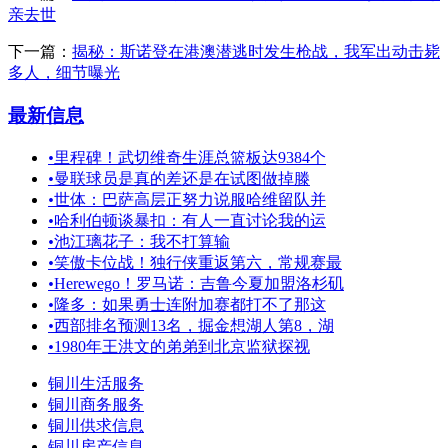
亲去世
下一篇：
揭秘：斯诺登在港澳潜逃时发生枪战，我军出动击毙
多人，细节曝光
最新信息
•
里程碑！武切维奇生涯总篮板达9384个
•
曼联球员是真的差还是在试图做掉滕
•
世体：巴萨高层正努力说服哈维留队并
•
哈利伯顿谈暴扣：有人一直讨论我的运
•
池江璃花子：我不打算输
•
笑傲卡位战！独行侠重返第六，常规赛最
•
Herewego！罗马诺：吉鲁今夏加盟洛杉矶
•
隆多：如果勇士连附加赛都打不了那这
•
西部排名预测13名，掘金想湖人第8，湖
•
1980年王洪文的弟弟到北京监狱探视
铜川生活服务
铜川商务服务
铜川供求信息
铜川房产信息