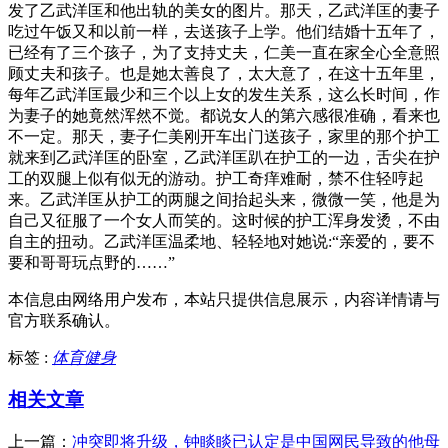
发了乙武洋匡和他出轨的美女的图片。那天，乙武洋匡的妻子
吃过午饭又和以前一样，去送孩子上学。他们结婚十五年了，
已经有了三个孩子，为了支持丈夫，仁美一直在家全心全意照
顾丈夫和孩子。也是她太善良了，太大意了，在这十五年里，
每年乙武洋匡最少和三个以上女的发生关系，这么长时间，作
为妻子的她竟然浑然不觉。都说女人的第六感很准确，看来也
不一定。那天，妻子仁美刚开车出门送孩子，家里的那个护工
就来到乙武洋匡的卧室，乙武洋匡趴在护工的一边，舌尖在护
工的双腿上似有似无的游动。护工奇痒难耐，禁不住轻哼起
来。乙武洋匡从护工的两腿之间抬起头来，微微一笑，他是为
自己又征服了一个女人而笑的。这时候的护工浑身发烫，不由
自主的扭动。乙武洋匡温柔地、轻轻地对她说:“亲爱的，要不
要和哥哥玩点野的……”
本信息由网络用户发布，
本站只提供信息展示，内容详情请与
官方联系确认。
标签 :
体育健身
相关文章
上一篇：
冲突即将升级，钟睒睒已认定是中国网民导致的他母