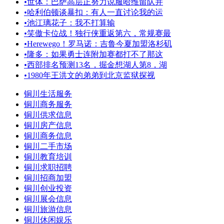
•
世体：巴萨高层正努力说服哈维留队并
•
哈利伯顿谈暴扣：有人一直讨论我的运
•
池江璃花子：我不打算输
•
笑傲卡位战！独行侠重返第六，常规赛最
•
Herewego！罗马诺：吉鲁今夏加盟洛杉矶
•
隆多：如果勇士连附加赛都打不了那这
•
西部排名预测13名，掘金想湖人第8，湖
•
1980年王洪文的弟弟到北京监狱探视
铜川生活服务
铜川商务服务
铜川供求信息
铜川房产信息
铜川商务信息
铜川二手市场
铜川教育培训
铜川求职招聘
铜川招商加盟
铜川创业投资
铜川展会信息
铜川旅游信息
铜川休闲娱乐