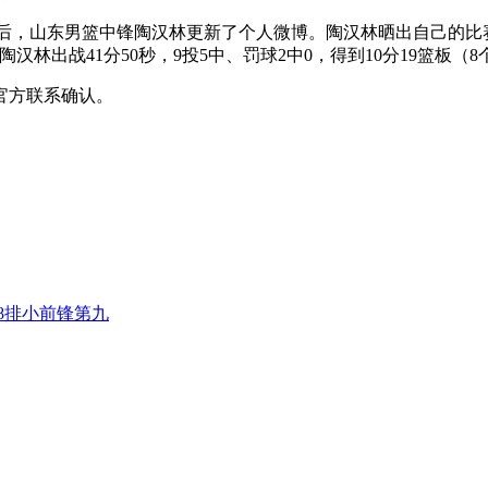
敌浙江。赛后，山东男篮中锋陶汉林更新了个人微博。陶汉林晒出自己
林出战41分50秒，9投5中、罚球2中0，得到10分19篮板（8
官方联系确认。
尺8排小前锋第九