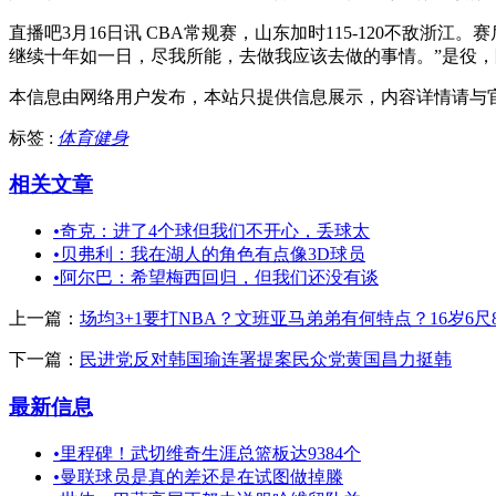
直播吧3月16日讯 CBA常规赛，山东加时115-120不
继续十年如一日，尽我所能，去做我应该去做的事情。”是役，陶汉
本信息由网络用户发布，
本站只提供信息展示，内容详情请与
标签 :
体育健身
相关文章
•
奇克：进了4个球但我们不开心，丢球太
•
贝弗利：我在湖人的角色有点像3D球员
•
阿尔巴：希望梅西回归，但我们还没有谈
上一篇：
场均3+1要打NBA？文班亚马弟弟有何特点？16岁6
下一篇：
民进党反对韩国瑜连署提案民众党黄国昌力挺韩
最新信息
•
里程碑！武切维奇生涯总篮板达9384个
•
曼联球员是真的差还是在试图做掉滕