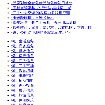
•
品牌彩妆全套化妆品加化妆箱日常co
•
高档展销家具1-3折处理,样板房、展
•
二手中央空调 20匹格力多联机空调
•
玉米粉碎机，玉米脱粒机
•
常年出售回收二手家具，办公用品桌椅
•
低价转让，家具，笔记本，台式电脑，空调，打
•
设计公司结业,联想高端笔记本,I7台
铜川生活服务
铜川商务服务
铜川供求信息
铜川房产信息
铜川商务信息
铜川二手市场
铜川教育培训
铜川求职招聘
铜川招商加盟
铜川创业投资
铜川展会信息
铜川旅游信息
铜川休闲娱乐