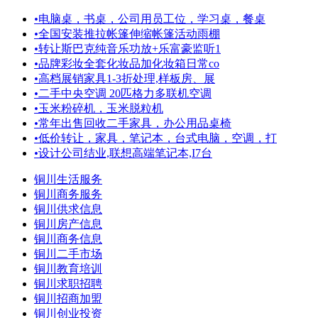
•
电脑桌，书桌，公司用员工位，学习桌，餐桌
•
全国安装推拉帐篷伸缩帐篷活动雨棚
•
转让斯巴克纯音乐功放+乐富豪监听1
•
品牌彩妆全套化妆品加化妆箱日常co
•
高档展销家具1-3折处理,样板房、展
•
二手中央空调 20匹格力多联机空调
•
玉米粉碎机，玉米脱粒机
•
常年出售回收二手家具，办公用品桌椅
•
低价转让，家具，笔记本，台式电脑，空调，打
•
设计公司结业,联想高端笔记本,I7台
铜川生活服务
铜川商务服务
铜川供求信息
铜川房产信息
铜川商务信息
铜川二手市场
铜川教育培训
铜川求职招聘
铜川招商加盟
铜川创业投资