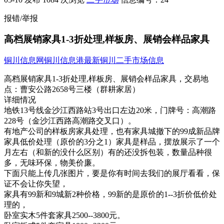
报错/举报
高档展销家具1-3折处理,样板房、展销会样品家具
铜川信息网
铜川信息港
最新铜川二手市场信息
高档展销家具1-3折处理,样板房、展销会样品家具，
交易地
点：
曹安公路2658号三楼（群耕家居）
详细情况
地铁13号线金沙江西路站3号出口左边2​‌‌0米，门牌号：高潮路
228号（金沙江西路高潮路交叉口）。
有地产公司的样板房家具处理，也有家具城撤下的99成新品牌
家具低价处理（原价的3分之1）家具是样品，摆放展示了一个
月左右（和新的没什么区别）有的还没拆包装，数量品种很
多，无味环保，物美价廉。
下面只能上传几张图片，要是你有时间去我们的展厅看看，保
证不会让你失望，
家具有99新和9城新2种价格，99新的是原价的1--3折价低价处
理的，
卧室实木5件套家具2500--3800元。