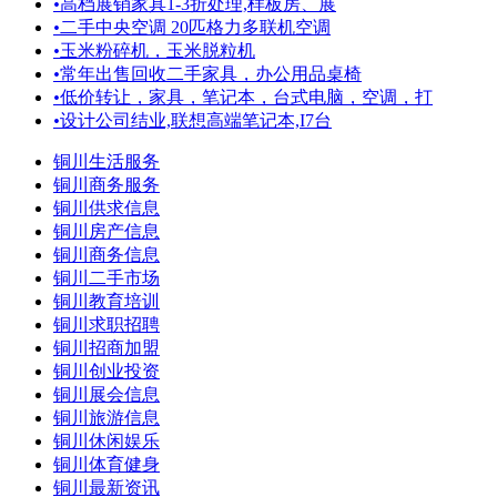
•
高档展销家具1-3折处理,样板房、展
•
二手中央空调 20匹格力多联机空调
•
玉米粉碎机，玉米脱粒机
•
常年出售回收二手家具，办公用品桌椅
•
低价转让，家具，笔记本，台式电脑，空调，打
•
设计公司结业,联想高端笔记本,I7台
铜川生活服务
铜川商务服务
铜川供求信息
铜川房产信息
铜川商务信息
铜川二手市场
铜川教育培训
铜川求职招聘
铜川招商加盟
铜川创业投资
铜川展会信息
铜川旅游信息
铜川休闲娱乐
铜川体育健身
铜川最新资讯