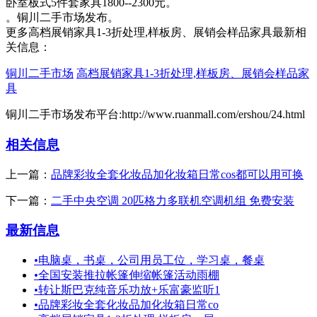
卧室板式5件套家具1800--2300元。
。铜川二手市场发布。
更多高档展销家具1-3折处理,样板房、展销会样品家具最新相
关信息：
铜川二手市场
高档展销家具1-3折处理,样板房、展销会样品家
具
铜川二手市场发布平台:http://www.ruanmall.com/ershou/24.html
相关信息
上一篇：
品牌彩妆全套化妆品加化妆箱日常cos都可以用可换
下一篇：
二手中央空调 20匹格力多联机空调机组 免费安装
最新信息
•
电脑桌，书桌，公司用员工位，学习桌，餐桌
•
全国安装推拉帐篷伸缩帐篷活动雨棚
•
转让斯巴克纯音乐功放+乐富豪监听1
•
品牌彩妆全套化妆品加化妆箱日常co