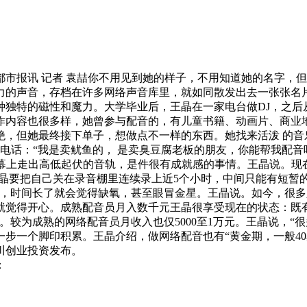
市报讯 记者 袁喆你不用见到她的样子，不用知道她的名字，
力的声音，存档在许多网络声音库里，就如同散发出去一张张名
种独特的磁性和魔力。大学毕业后，王晶在一家电台做DJ，之后
作内容也很多样，她曾参与配音的，有儿童书籍、动画片、商业
绝，但她最终接下单子，想做点不一样的东西。她找来活泼 的音
接到电话：“我是卖鱿鱼的， 是卖臭豆腐老板的朋友，你能帮我配
屏幕上走出高低起伏的音轨，是件很有成就感的事情。王晶说。
王晶要把自己关在录音棚里连续录上近5个小时，中间只能有短暂
，时间长了就会觉得缺氧，甚至眼冒金星。王晶说。如今，很多
就觉得开心。成熟配音员月入数千元王晶很享受现在的状态：既
。较为成熟的网络配音员月收入也仅5000至1万元。王晶说，
步一个脚印积累。王晶介绍，做网络配音也有“黄金期，一般4
川创业投资发布。
：