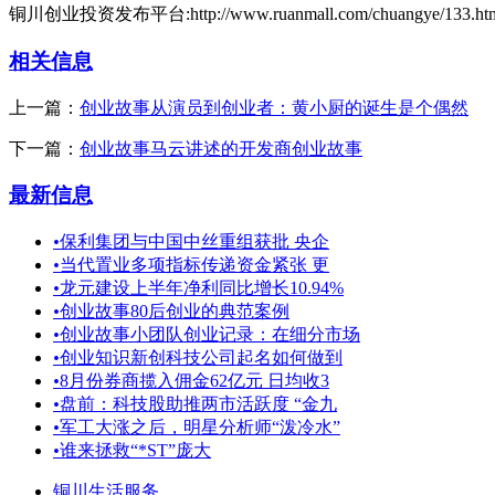
铜川创业投资发布平台:http://www.ruanmall.com/chuangye/133.ht
相关信息
上一篇：
创业故事从演员到创业者：黄小厨的诞生是个偶然
下一篇：
创业故事马云讲述的开发商创业故事
最新信息
•
保利集团与中国中丝重组获批 央企
•
当代置业多项指标传递资金紧张 更
•
龙元建设上半年净利同比增长10.94%
•
创业故事80后创业的典范案例
•
创业故事小团队创业记录：在细分市场
•
创业知识新创科技公司起名如何做到
•
8月份券商揽入佣金62亿元 日均收3
•
盘前：科技股助推两市活跃度 “金九
•
军工大涨之后，明星分析师“泼冷水”
•
谁来拯救“*ST”庞大
铜川生活服务