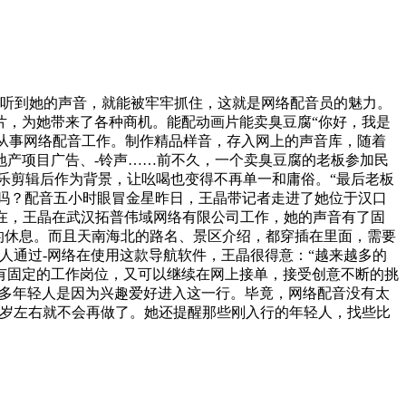
但听到她的声音，就能被牢牢抓住，这就是网络配音员的魅力。
片，为她带来了各种商机。能配动画片能卖臭豆腐“你好，我是
从事网络配音工作。制作精品样音，存入网上的声音库，随着
地产项目广告、-铃声……前不久，一个卖臭豆腐的老板参加民
乐剪辑后作为背景，让吆喝也变得不再单一和庸俗。“最后老板
音吗？配音五小时眼冒金星昨日，王晶带记者走进了她位于汉口
现在，王晶在武汉拓普伟域网络有限公司工作，她的声音有了固
的休息。而且天南海北的路名、景区介绍，都穿插在里面，需要
人通过-网络在使用这款导航软件，王晶很得意：“越来越多的
有固定的工作岗位，又可以继续在网上接单，接受创意不断的挑
“很多年轻人是因为兴趣爱好进入这一行。毕竟，网络配音没有太
0岁左右就不会再做了。她还提醒那些刚入行的年轻人，找些比