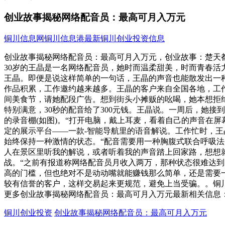
创业故事揭秘网络配音员：最高可月入万元
铜川信息网
铜川信息港
最新铜川创业投资信息
创业故事揭秘网络配音员：最高可月入万元，创业故事：楚天都
30岁的王晶是一名网络配音员，她时而温柔甜美，时而青春活
王晶。即便是说这样简单的一句话，王晶的声音也能散发出一
作品积累，工作邀约越来越多。王晶的客户来自全国各地，工
间美食节，请她配段广告。想到街头小摊贩的吆喝，她本想拒
特别满意，30秒的配音给了300元钱。王晶说。一周后，她
的录音棚(如图)。“打开电脑，戴上耳麦，看着自己的声音在
定的展示平台——一款-智能导航里的语音解说。工作忙时，
始终保持一种激情的状态。“配音需要用一种胸腹式联合呼吸法
人在景区里听我的解说，或者听着我的声音踏上回家路，想想
战。“之前有报道称网络配音员月收入两万，那种状态很难达到
高的门槛，但也绝对不是动动嘴就能赚钱那么简单，还是需要一
较有信誉的客户，这样交易起来更规范，避免上当受骗。。铜
更多创业故事揭秘网络配音员：最高可月入万元最新相关信息
铜川创业投资
创业故事揭秘网络配音员：最高可月入万元