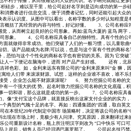
，也不利于传播，从而很难达到大众的共识。名字响亮就能让更多
不积硅步，难以至千里，给公司起好名字则是迈向成功的第一步
和消费者进行信息交流，便于消费者记忆，同时还能引起大众的
块表示认识度。从图中可以看出，名称字数的多少对认知程度是
简短的语言概括了其经营的内容与特性，好记好懂。 3、公司名称
觉，从而树立起良好的公司形象。再如:蓝鸟大厦的 蓝鸟 两字
的公司形象。 4、公司名称应具备自己的独特性。具有个性的公
面就做得非常成功。他们突破了人们的一般习惯，以儿童歌曲中
贴切。该产品能成为名牌;可以说，也是与这个富有个性的商标
外，恐怕与这个个性化的商标名字也有密切的关系。因为 它突
让人一下便记在脑海中，进而 对产品产生好感。 还有，北辰集
祥色彩。如，金利来远东有限公司的“金利来原来叫“金 狮，
利来意寓给人们带 来滚滚财源。试想，这样的企业谁不喜欢，谁不
接受，企业怎么能不财源滚滚呢? 6、 努力挖掘公司名称的
中有一个强大的优 势。起名时致力挖掘公司名称的文化底蕴，
人事一切和谐，那么这就是成功的第一步。 7、公司名称应具
。像“支付宝这个品牌，就直接反映出这家支付企业的的实力，在
个典型的气魄十足的名字。再如：四通集团的“四通，取自英文S
本世纪20年代制定中国市 场策略时，决定将该公司的名称“CoC
出现在市场上时，竟极少有人问津。究其原因，原来翻译过来的
乐公司重新设计名称，瓶上所注明汉字则改为 “口中快乐 可口可
，产品上岸后，销售人员已经泪洒巴塞罗那了。 公司起名技巧