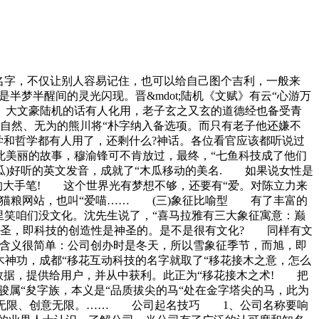
名字，不仅让别人容易记住，也可以给自己图个吉利，一般来
梦半醒间的灵光闪现。晋&mdot;陆机《文赋》有云“心游万
。大文豪陆机的话有人化用，老子玄之又玄的道德经也备受青
、自然、无为的熊川将“朴字纳入备选项。而只有老子他还嫌不
学和哲学都有人用了，还剩什么?神话。各位看官应该都听说过
此美丽的故事，穆渝锋可不肯放过，最终，“七鱼科技成了他们
木瓜)好听的英文发音，成就了“木瓜移动的美名. 如果说女性是
-的大手笔! 这个世界光有梦想不够，还要有“爱。对陈立力来
个猫粮网站，也叫“爱喵…… (三)象征比喻型 有了丰富的
里笑咱们没文化。沈先生说了，“喜马拉雅有三大象征寓意：巅
神圣，即科技的创造性是神圣的。是不是很有文化? 同样有文
的含义很简单：公司创办时是冬天，所以雪象征季节，而旭，即
神功，成都“移花互动科技的名字就取了“移花接木之意，怎么
数据，提供给用户，并从中获利。此正为“移花接木之术! 把
骏属“夋字族，本义是“品质拔尖的马“处在金字塔尖的马，此为
激情无限、创意无限。…… 公司起名技巧 1、公司名称要响