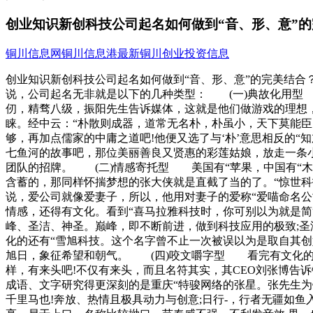
创业知识新创科技公司起名如何做到“音、形、意”
铜川信息网
铜川信息港
最新铜川创业投资信息
创业知识新创科技公司起名如何做到“音、形、意”的完美结
说，公司起名无非就是以下的几种类型： (一)典故化用型 
仞，精骛八级，振阳先生告诉媒体，这就是他们做游戏的理想
睐。经中云：“朴散则成器，道常无名朴，朴虽小，天下莫能臣
够，再加点儒家的中庸之道吧!他便又选了与‘朴’意思相反的
七鱼河的故事吧，那位美丽善良又贤惠的彩莲姑娘，放走一条
团队的招牌。 (二)情感寄托型 美国有“苹果，中国有“木瓜
含蓄的，那同样怀揣梦想的张大侠就是直截了当的了。“惊世科
说，爱公司就像爱妻子，所以，他用对妻子的爱称“爱喵命名
情感，还得有文化。看到“喜马拉雅科技时，你可别以为就是简
峰、圣洁、神圣。巅峰，即不断前进，做到科技应用的极致;
化的还有“雪旭科技。这个名字曾不止一次被误以为是取自其
旭日，象征希望和朝气。 (四)咬文嚼字型 看完有文化的
样，有来头吧!不仅有来头，而且名符其实，其CEO刘张博告
成语、文字研究得更深刻的是重庆“特骏网络的张星。张先生为
千里马也!奔放、热情且极具动力与创意;日行-，行者无疆如