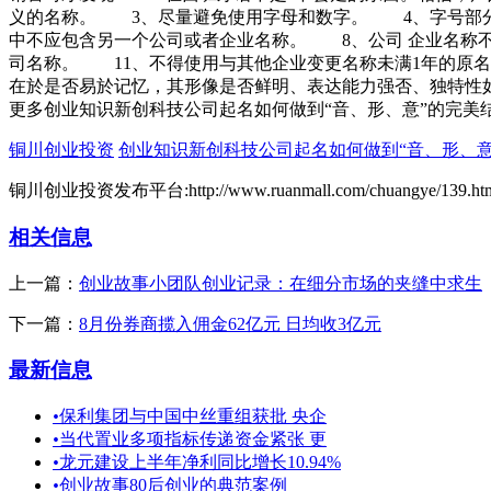
义的名称。 3、尽量避免使用字母和数字。 4、字号部
中不应包含另一个公司或者企业名称。 8、公司 企业名称
司名称。 11、不得使用与其他企业变更名称未满1年的原
在於是否易於记忆，其形像是否鲜明、表达能力强否、独特性
更多创业知识新创科技公司起名如何做到“音、形、意”的完美
铜川创业投资
创业知识新创科技公司起名如何做到“音、形、意
铜川创业投资发布平台:http://www.ruanmall.com/chuangye/139.ht
相关信息
上一篇：
创业故事小团队创业记录：在细分市场的夹缝中求生
下一篇：
8月份券商揽入佣金62亿元 日均收3亿元
最新信息
•
保利集团与中国中丝重组获批 央企
•
当代置业多项指标传递资金紧张 更
•
龙元建设上半年净利同比增长10.94%
•
创业故事80后创业的典范案例