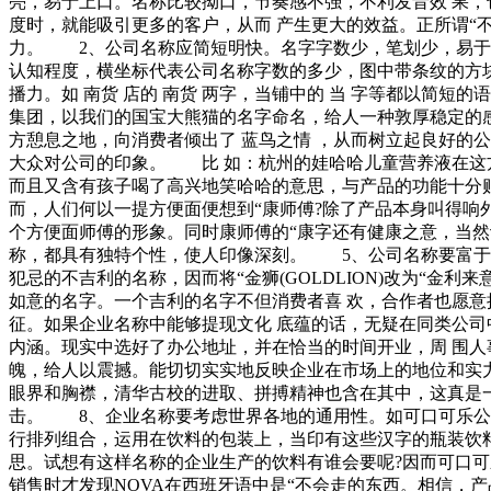
亮，易于上口。名称比较拗口，节奏感不强，不利发音效 果
度时，就能吸引更多的客户，从而 产生更大的效益。正所谓“
力。 2、公司名称应简短明快。名字字数少，笔划少，易于
认知程度，横坐标代表公司名称字数的多少，图中带条纹的方
播力。如 南货 店的 南货 两字，当铺中的 当 字等都以
集团，以我们的国宝大熊猫的名字命名，给人一种敦厚稳定的感
方憩息之地，向消费者倾出了 蓝鸟之情 ，从而树立起良好
大众对公司的印象。 比 如：杭州的娃哈哈儿童营养液在这方
而且又含有孩子喝了高兴地笑哈哈的意思，与产品的功能十分
而，人们何以一提方便面便想到“康师傅?除了产品本身叫得响
个方便面师傅的形象。同时康师傅的“康字还有健康之意，当然
称，都具有独特个性，使人印像深刻。 5、公司名称要富于吉
犯忌的不吉利的名称，因而将“金狮(GOLDLION)改为“金
如意的名字。一个吉利的名字不但消费者喜 欢，合作者也愿意
征。如果企业名称中能够提现文化 底蕴的话，无疑在同类公司
内涵。现实中选好了办公地址，并在恰当的时间开业，周 围
魄，给人以震撼。能切切实实地反映企业在市场上的地位和实力
眼界和胸襟，清华古校的进取、拼搏精神也含在其中，这真是一
击。 8、企业名称要考虑世界各地的通用性。如可口可乐公司在
行排列组合，运用在饮料的包装上，当印有这些汉字的瓶装饮料
思。试想有这样名称的企业生产的饮料有谁会要呢?因而可口可
销售时才发现NOVA在西班牙语中是“不会走的东西。相信