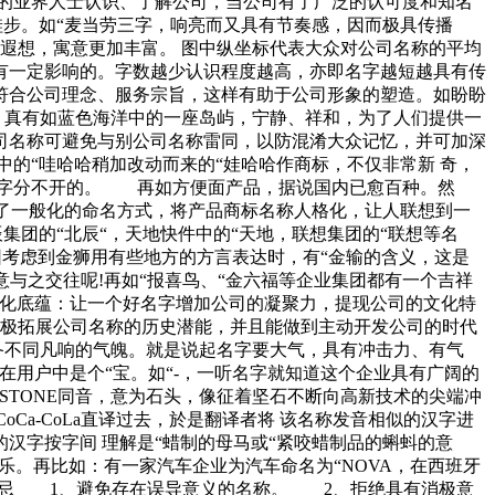
的业界人士认识、了解公司，当公司有了广泛的认可度和知名
硅步。如“麦当劳三字，响亮而又具有节奏感，因而极具传播
遐想，寓意更加丰富。 图中纵坐标代表大众对公司名称的平均
有一定影响的。字数越少认识程度越高，亦即名字越短越具有传
应符合公司理念、服务宗旨，这样有助于公司形象的塑造。如盼盼
，真有如蓝色海洋中的一座岛屿，宁静、祥和，为了人们提供一
司名称可避免与别公司名称雷同，以防混淆大众记忆，并可加深
的“哇哈哈稍加改动而来的“娃哈哈作商标，不仅非常新 奇，
名字分不开的。 再如方便面产品，据说国内已愈百种。然
破了一般化的命名方式，将产品商标名称人格化，让人联想到一
团的“北辰“，天地快件中的“天地，联想集团的“联想等名
因考虑到金狮用有些地方的方言表达时，有“金输的含义，这是
乐意与之交往呢!再如“报喜鸟、“金六福等企业集团都有一个吉祥
文化底蕴：让一个好名字增加公司的凝聚力，提现公司的文化特
积极拓展公司名称的历史潜能，并且能做到主动开发公司的时代
备不同凡响的气魄。就是说起名字要大气，具有冲击力、有气
用户中是个“宝。如“-，一听名字就知道这个企业具有广阔的
TONE同音，意为石头，像征着坚石不断向高新技术的尖端冲
a-CoLa直译过去，於是翻译者将 该名称发音相似的汉字进
汉字按字间 理解是“蜡制的母马或“紧咬蜡制品的蝌蚪的意
乐。再比如：有一家汽车企业为汽车命名为“NOVA，在西班牙
禁忌 1、避免存在误导意义的名称。 2、拒绝具有消极意