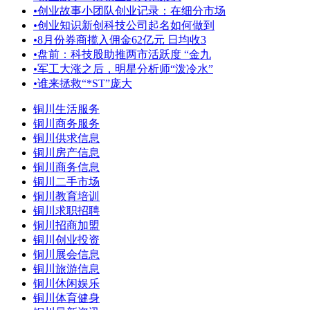
•
创业故事小团队创业记录：在细分市场
•
创业知识新创科技公司起名如何做到
•
8月份券商揽入佣金62亿元 日均收3
•
盘前：科技股助推两市活跃度 “金九
•
军工大涨之后，明星分析师“泼冷水”
•
谁来拯救“*ST”庞大
铜川生活服务
铜川商务服务
铜川供求信息
铜川房产信息
铜川商务信息
铜川二手市场
铜川教育培训
铜川求职招聘
铜川招商加盟
铜川创业投资
铜川展会信息
铜川旅游信息
铜川休闲娱乐
铜川体育健身