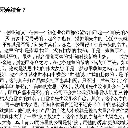
的完美结合？
合？，创业知识：任何一个初创业公司都希望给自己起一个响亮的
买-有梦中寻号码的，起名字也有，湛振阳先生的“心游科技就是半
，不知其是否得了陆先生真传，总之，公司得了个有来头的名字
。这里的“朴是指原木(即，没有切割的木头)。于是，崇尚原本
“知加以平衡。最终，融合儒道两家的“朴知科技新鲜出炉。 文
小金鲤，后盗匪夺命之时，在七条鲤鱼的帮助下踏荷叶而去。如
。这就是沈思小姐的伟大梦想!于是，梦想承载加之Papaya(
技!，这个名字从张世本口中横空出世;他说：“我们想做的，是
公司，这与其主打产品婚庆社区也算相配。只不过，后来又出了
简单单“攀登行业高峰的意思，否则，沈利川先生没准儿会在心
圣洁，即用户需求是圣洁的，公司不会捆绑或强加非需求给用户;
创始人范雪春的姓名，但雪春先生没那么自恋。其实，这个名字
，再来聊聊武侠吧。不知各位看官还记不记得《-》中的移花接木
诉钛媒体，他们的主打产品“酒店达人本质就是整合大量合作伙伴
钛媒体大讲了一番“夋字族汉字：这个字族的字都有“尖锐之义。
鱼入大海，鸟上青云!而张星的公司是特“骏，用他的话说“更加