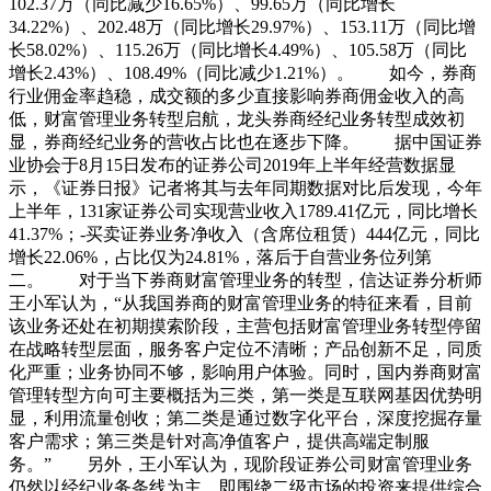
102.37万（同比减少16.65%）、99.65万（同比增长
34.22%）、202.48万（同比增长29.97%）、153.11万（同比增
长58.02%）、115.26万（同比增长4.49%）、105.58万（同比
增长2.43%）、108.49%（同比减少1.21%）。 如今，券商
行业佣金率趋稳，成交额的多少直接影响券商佣金收入的高
低，财富管理业务转型启航，龙头券商经纪业务转型成效初
显，券商经纪业务的营收占比也在逐步下降。 据中国证券
业协会于8月15日发布的证券公司2019年上半年经营数据显
示，《证券日报》记者将其与去年同期数据对比后发现，今年
上半年，131家证券公司实现营业收入1789.41亿元，同比增长
41.37%；-买卖证券业务净收入（含席位租赁）444亿元，同比
增长22.06%，占比仅为24.81%，落后于自营业务位列第
二。 对于当下券商财富管理业务的转型，信达证券分析师
王小军认为，“从我国券商的财富管理业务的特征来看，目前
该业务还处在初期摸索阶段，主营包括财富管理业务转型停留
在战略转型层面，服务客户定位不清晰；产品创新不足，同质
化严重；业务协同不够，影响用户体验。同时，国内券商财富
管理转型方向可主要概括为三类，第一类是互联网基因优势明
显，利用流量创收；第二类是通过数字化平台，深度挖掘存量
客户需求；第三类是针对高净值客户，提供高端定制服
务。” 另外，王小军认为，现阶段证券公司财富管理业务
仍然以经纪业务条线为主，即围绕二级市场的投资来提供综合