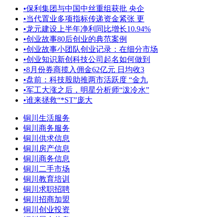
•
保利集团与中国中丝重组获批 央企
•
当代置业多项指标传递资金紧张 更
•
龙元建设上半年净利同比增长10.94%
•
创业故事80后创业的典范案例
•
创业故事小团队创业记录：在细分市场
•
创业知识新创科技公司起名如何做到
•
8月份券商揽入佣金62亿元 日均收3
•
盘前：科技股助推两市活跃度 “金九
•
军工大涨之后，明星分析师“泼冷水”
•
谁来拯救“*ST”庞大
铜川生活服务
铜川商务服务
铜川供求信息
铜川房产信息
铜川商务信息
铜川二手市场
铜川教育培训
铜川求职招聘
铜川招商加盟
铜川创业投资