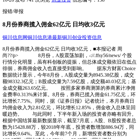
报错/举报
8月份券商揽入佣金62亿元 日均收3亿元
铜川信息网
铜川信息港
最新铜川创业投资信息
8月份券商揽入佣金62亿元 日均收3亿元，■本报记者 周
尚??/p> 8月份，A股震荡加剧，-://.ffsy56/news/ 个股
行情分化明显，虽有科创板的提振，但总体成交额依旧在低点
徘徊，券商佣金收入也直接受到影响。 据东方财富Choice
数据统计显示，今年8月份，A股成交量为8945.38亿股，成交
额98332.3亿元；B股成交量为7.59亿股，成交额40.03亿元；基
金成交额263.65亿元。 按照多家券商测算的券商累计净佣
金费率0.313%来计算。8月份，券商已揽入佣金61.75亿元，环
比增长7.75%。同时，据《证券日报》记者统计，本月券商日
均佣金收入为2.81亿元，环比增长12.85%，佣金收入总体呈回
暖趋势。 与此同时，下半年新入场的投资者亦略有回升。
根据中国结算最新数据显示，截至7月底，A股、B股投资者总
数为15428.88万，较2018年年底，投资者数增加886.94万，同
比增长9.64%。至此，今年前7个月，新增投资者数分别为