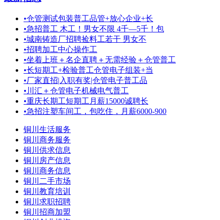
•
仓管测试包装普工品管+放心企业+长
•
急招普工 木工！男女不限 4千—5千！包
•
城南铸造厂招聘捡料工若干 男女不
•
招聘加工中心操作工
•
坐着上班＋名企直聘＋无需经验＋仓管普工
•
长短期工+检验普工仓管电子组装+当
•
厂家直招|入职有奖|仓管电子普工品
•
川汇＋仓管电子机械电气普工
•
重庆长期工短期工月薪15000诚聘长
•
急招注塑车间工，包吃住，月薪6000-900
铜川生活服务
铜川商务服务
铜川供求信息
铜川房产信息
铜川商务信息
铜川二手市场
铜川教育培训
铜川求职招聘
铜川招商加盟