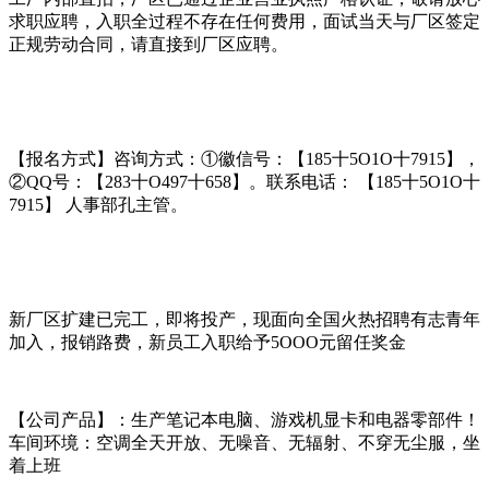
求职应聘，入职全过程不存在任何费用，面试当天与厂区签定
正规劳动合同，请直接到厂区应聘。
【报名方式】咨询方式：①徽信号：【185十5O1O十7915】，
②QQ号：【283十O497十658】。联系电话： 【185十5O1O十
7915】 人事部孔主管。
新厂区扩建已完工，即将投产，现面向全国火热招聘有志青年
加入，报销路费，新员工入职给予5OOO元留任奖金
【公司产品】：生产笔记本电脑、游戏机显卡和电器零部件！
车间环境：空调全天开放、无噪音、无辐射、不穿无尘服，坐
着上班