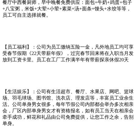
餐厅中西餐厨师，早中晚餐免费供应：面包+牛奶+鸡蛋+包子
+八宝粥，米饭+大荤+小荤+素菜+汤+面条+馒头+水饺等等，
员工可自主选择就餐。
【员工福利】：公司为员工缴纳五险一金，凡外地员工均可享
受春节假期《22天带薪年假》，过完春节回来将在入职当月发
放到工资卡里。员工在工厂工作满半年有带薪探亲休假20天
【生活娱乐】：公司有生活超市、餐厅、水果店、网吧、篮球
场、羽毛球场、图书馆、洗衣店、理发店等，丰富员工业余生
活。公司单身男女很多，每年节假公司内部都会举办多次相亲
会，厂区内部单身男女才有资格报名，如有员工当天在相亲会
牵手成功，鲜花和礼品由公司免费提供，让您工作之余，告别
单身。