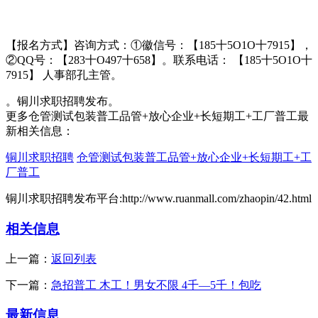
【报名方式】咨询方式：①徽信号：【185十5O1O十7915】，
②QQ号：【283十O497十658】。联系电话： 【185十5O1O十
7915】 人事部孔主管。
。铜川求职招聘发布。
更多仓管测试包装普工品管+放心企业+长短期工+工厂普工最
新相关信息：
铜川求职招聘
仓管测试包装普工品管+放心企业+长短期工+工
厂普工
铜川求职招聘发布平台:http://www.ruanmall.com/zhaopin/42.html
相关信息
上一篇：
返回列表
下一篇：
急招普工 木工！男女不限 4千—5千！包吃
最新信息