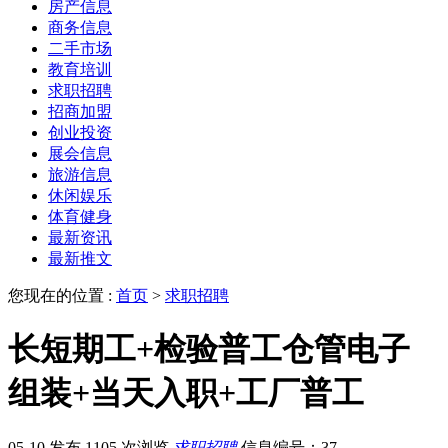
房产信息
商务信息
二手市场
教育培训
求职招聘
招商加盟
创业投资
展会信息
旅游信息
休闲娱乐
体育健身
最新资讯
最新推文
您现在的位置 :
首页
>
求职招聘
长短期工+检验普工仓管电子
组装+当天入职+工厂普工
05-10 发布
1105 次浏览
求职招聘
信息编号：37