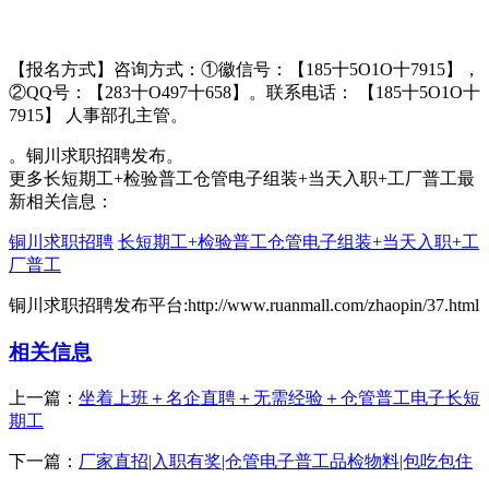
【报名方式】咨询方式：①徽信号：【185十5O1O十7915】，
②QQ号：【283十O497十658】。联系电话： 【185十5O1O十
7915】 人事部孔主管。
。铜川求职招聘发布。
更多长短期工+检验普工仓管电子组装+当天入职+工厂普工最
新相关信息：
铜川求职招聘
长短期工+检验普工仓管电子组装+当天入职+工
厂普工
铜川求职招聘发布平台:http://www.ruanmall.com/zhaopin/37.html
相关信息
上一篇：
坐着上班＋名企直聘＋无需经验＋仓管普工电子长短
期工
下一篇：
厂家直招|入职有奖|仓管电子普工品检物料|包吃包住