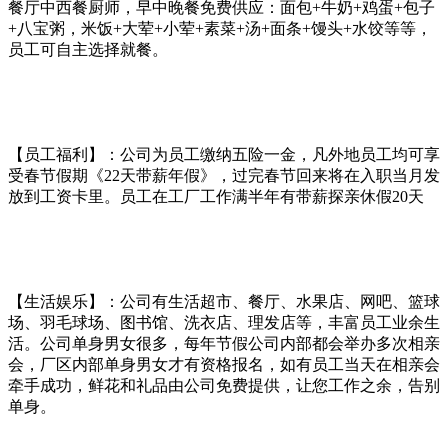
餐厅中西餐厨师，早中晚餐免费供应：面包+牛奶+鸡蛋+包子
+八宝粥，米饭+大荤+小荤+素菜+汤+面条+馒头+水饺等等，
员工可自主选择就餐。
【员工福利】：公司为员工缴纳五险一金，凡外地员工均可享
受春节假期《22天带薪年假》，过完春节回来将在入职当月发
放到工资卡里。员工在工厂工作满半年有带薪探亲休假20天
【生活娱乐】：公司有生活超市、餐厅、水果店、网吧、篮球
场、羽毛球场、图书馆、洗衣店、理发店等，丰富员工业余生
活。公司单身男女很多，每年节假公司内部都会举办多次相亲
会，厂区内部单身男女才有资格报名，如有员工当天在相亲会
牵手成功，鲜花和礼品由公司免费提供，让您工作之余，告别
单身。