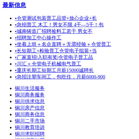
最新信息
•
仓管测试包装普工品管+放心企业+长
•
急招普工 木工！男女不限 4千—5千！包
•
城南铸造厂招聘捡料工若干 男女不
•
招聘加工中心操作工
•
坐着上班＋名企直聘＋无需经验＋仓管普工
•
长短期工+检验普工仓管电子组装+当
•
厂家直招|入职有奖|仓管电子普工品
•
川汇＋仓管电子机械电气普工
•
重庆长期工短期工月薪15000诚聘长
•
急招注塑车间工，包吃住，月薪6000-900
铜川生活服务
铜川商务服务
铜川供求信息
铜川房产信息
铜川商务信息
铜川二手市场
铜川教育培训
铜川求职招聘