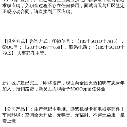
求职应聘，入职全过程不存在任何费用，面试当天与厂区签定
正规劳动合同，请直接到厂区应聘。
【报名方式】咨询方式：①徽信号：【185十5O1O十7915】，
②QQ号：【283十O497十658】。联系电话： 【185十5O1O十
7915】 人事部孔主管。
新厂区扩建已完工，即将投产，现面向全国火热招聘有志青年
加入，报销路费，新员工入职给予5OOO元留任奖金
【公司产品】：生产笔记本电脑、游戏机显卡和电器零部件！
车间环境：空调全天开放、无噪音、无辐射、不穿无尘服，坐
着上班