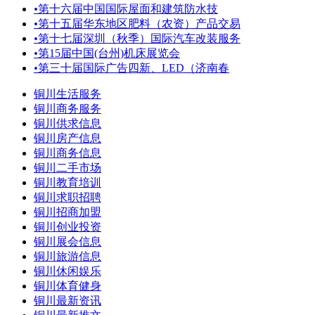
•
第十六届中国国际屋面和建筑防水技
•
第十五届华东地区肥料（农资）产品交易
•
第十七届深圳（秋季）国际汽车改装服务
•
第15届中国(台州)机床展览会
•
第三十届国际广告四新、LED（济南春
铜川生活服务
铜川商务服务
铜川供求信息
铜川房产信息
铜川商务信息
铜川二手市场
铜川教育培训
铜川求职招聘
铜川招商加盟
铜川创业投资
铜川展会信息
铜川旅游信息
铜川休闲娱乐
铜川体育健身
铜川最新资讯