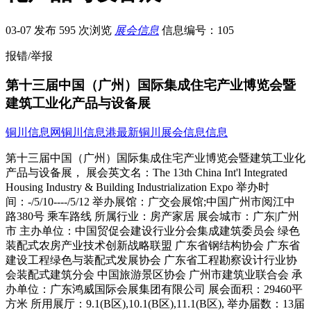
03-07 发布
595 次浏览
展会信息
信息编号：105
报错/举报
第十三届中国（广州）国际集成住宅产业博览会暨
建筑工业化产品与设备展
铜川信息网
铜川信息港
最新铜川展会信息信息
第十三届中国（广州）国际集成住宅产业博览会暨建筑工业化产品与设备展， 展会英文名：The 13th China Int'l Integrated Housing Industry & Building Industrialization Expo 举办时间：-/5/10----/5/12 举办展馆：广交会展馆;中国广州市阅江中路380号 乘车路线 所属行业：房产家居 展会城市：广东|广州市 主办单位：中国贸促会建设行业分会集成建筑委员会 绿色装配式农房产业技术创新战略联盟 广东省钢结构协会 广东省建设工程绿色与装配式发展协会 广东省工程勘察设计行业协会装配式建筑分会 中国旅游景区协会 广州市建筑业联合会 承办单位：广东鸿威国际会展集团有限公司 展会面积：29460平方米 所用展厅：9.1(B区),10.1(B区),11.1(B区), 举办届数：13届 举办周期：一年一届 参观费用：带名片现场登记免费参观 官方-：.cihie.net 参观登记 展位预订 设计搭建 本展会所属专题：房产展会(4) 历届展会对比 展会名称 场馆 时间 面积 照片 展商数量 2022第十四届中国（广州）国际集成 广交会展馆 2022/8/9 12200㎡ --------- --------- -第十三届中国（广州）国际集成 广交会展馆 -/5/10 29460㎡ --------- 168家;查看 -第十二届中国（广州）国际集成 广交会展馆 -/8/3 50000㎡ --------- 204家;查看 -第十一届中国（广州）国际集成 广州保利世贸展览.. -/5/15 68256㎡ --------- 251家;查看 -第十届中国（广州）国际集成住 广州保利世贸展览.. -/5/13 22752㎡ --------- 220家;查看 -第九届中国（广州）国际集成住 广州保利世贸展览.. -/5/12 11376㎡ --------- 181家;查看 -第八届中国（广州）国际集成住 广州保利世贸展览.. -/5/13 22752㎡ --------- 32766家;查看 -第七届中国（广州）国际集成住 广交会展馆 -/5/9 114760㎡ --------- --------- -第六届中国（广州）国际集成住 广交会展馆 -/5/12 124580㎡ --------- 155家;查看 展会简介 广州住博会作为代表广东省装配式建筑(住宅)产业高水平的国际展会，以;持续、健康、绿色;为主题，帮助建筑企业向世界输出技术和模式，致力于搭建国内外参展商、投资商、规划、建造、运营等企业和采购商的交流平台。本次展会继续得到住房和城乡-科技与产业化发展中心的高度重视，并吸引了近400家中外建筑业名企、-装配式建筑产业基地、广东装配式建筑产业基地、代表性建筑设计工程企业展示先进技术和产品，涉及地产开发、勘察设计、施工监理、文旅景区、数字展示、共享农庄、营地建设、特色小镇、民宿酒店、商业综合体、田园综合体、园林景观及新农村建设等示范性项目。13馆联动，同期展览面积超13万平方米，设置各主题峰会论坛近20场，举办6场业内评奖与颁奖盛典，布置展位近8000个，吸引近4000展商参展，海内外采购商与观众现场参与超过20万人次。CIHIE-将继续整合相关资源，在展览规模、宣传力度、观众邀请、同期活动等方面进行全方位升级，并注力于打造国内外装配式建筑交易、展示的最佳平台，力推中国装配式建产业的高效和健康发展。同期专题展-第十一届广州国际预制房屋、模块化建筑、活动房屋展-第十一届广州国际屋面墙体材料与建筑防水技术展-第十一届广州国际瓦业交易会暨制瓦工业展;-第十届广州国际建筑钢结构、空间结构及金属材料设备展同期精品活动-全球装配式建筑发展峰会-中国文旅大会第五届中国;乡村+;