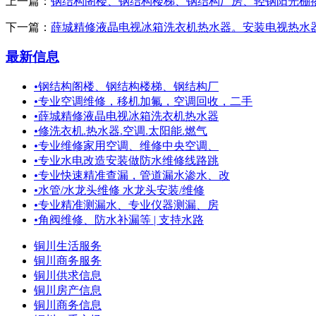
上一篇：
钢结构阁楼、钢结构楼梯、钢结构厂房、轻钢阳光棚
下一篇：
薛城精修液晶电视冰箱洗衣机热水器。安装电视热水
最新信息
•
钢结构阁楼、钢结构楼梯、钢结构厂
•
专业空调维修，移机加氟，空调回收，二手
•
薛城精修液晶电视冰箱洗衣机热水器
•
修洗衣机.热水器.空调.太阳能.燃气
•
专业维修家用空调、维修中央空调、
•
专业水电改造安装做防水维修线路跳
•
专业快速精准查漏，管道漏水渗水、改
•
水管/水龙头维修 水龙头安装/维修
•
专业精准测漏水、专业仪器测漏、房
•
角阀维修、防水补漏等 | 支持水路
铜川生活服务
铜川商务服务
铜川供求信息
铜川房产信息
铜川商务信息