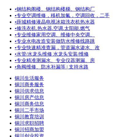
•
钢结构阁楼、钢结构楼梯、钢结构厂
•
专业空调维修，移机加氟，空调回收，二手
•
薛城精修液晶电视冰箱洗衣机热水器
•
修洗衣机.热水器.空调.太阳能.燃气
•
专业维修家用空调、维修中央空调、
•
专业水电改造安装做防水维修线路跳
•
专业快速精准查漏，管道漏水渗水、改
•
水管/水龙头维修 水龙头安装/维修
•
专业精准测漏水、专业仪器测漏、房
•
角阀维修、防水补漏等 | 支持水路
铜川生活服务
铜川商务服务
铜川供求信息
铜川房产信息
铜川商务信息
铜川二手市场
铜川教育培训
铜川求职招聘
铜川招商加盟
铜川创业投资