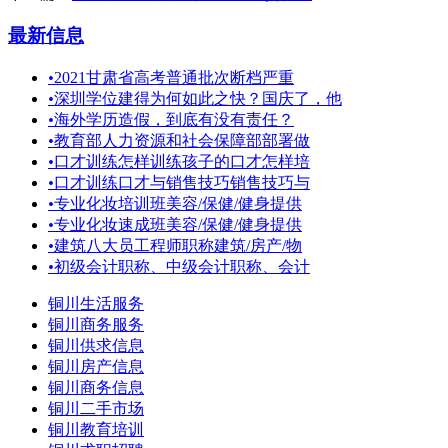
最新信息
•
2021甘肃省高考普通批次断档严重
•
深圳学位建得为何如此之快？国庆了，他
•
海外学历造假，到底有没有责任？
•
教育部人力资源和社会保障部部署做
•
口才训练怎样训练孩子的口才怎样培
•
口才训练口才与销售技巧销售技巧与
•
专业化妆培训班美容/保健/健身提供
•
专业化妆速成班美容/保健/健身提供
•
建筑八大员工程师职称建筑/房产/物
•
初级会计职称、中级会计职称、会计
铜川生活服务
铜川商务服务
铜川供求信息
铜川房产信息
铜川商务信息
铜川二手市场
铜川教育培训