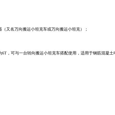
又名万向搬运小坦​‌‌克车或万向搬运小坦克）；
量为6T，可与一台转向搬运小坦克车搭配使用，适用于钢筋混凝