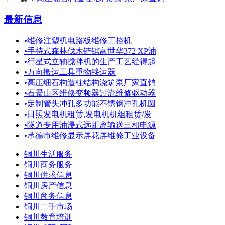
最新信息
•
维修注塑机电路板维修工控机
•
手持式森林伐木链锯富世华372 XP油
•
行星式立轴搅拌机的生产工艺经得起
•
万向搬运工具重物移运器
•
高压细石构造柱结构浇筑泵厂家直销
•
石景山区维修变频器过流维修驱动器
•
定制管头冲孔多功能不锈钢冲孔机圆
•
日照发电机租赁,发电机机组租赁/发
•
隧道专用油浸式远距离输送三相电源
•
承德市维修显示屏花屏维修工业设备
铜川生活服务
铜川商务服务
铜川供求信息
铜川房产信息
铜川商务信息
铜川二手市场
铜川教育培训