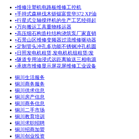
•
维修注塑机电路板维修工控机
•
手持式森林伐木链锯富世华372 XP油
•
行星式立轴搅拌机的生产工艺经得起
•
万向搬运工具重物移运器
•
高压细石构造柱结构浇筑泵厂家直销
•
石景山区维修变频器过流维修驱动器
•
定制管头冲孔多功能不锈钢冲孔机圆
•
日照发电机租赁,发电机机组租赁/发
•
隧道专用油浸式远距离输送三相电源
•
承德市维修显示屏花屏维修工业设备
铜川生活服务
铜川商务服务
铜川供求信息
铜川房产信息
铜川商务信息
铜川二手市场
铜川教育培训
铜川求职招聘
铜川招商加盟
铜川创业投资