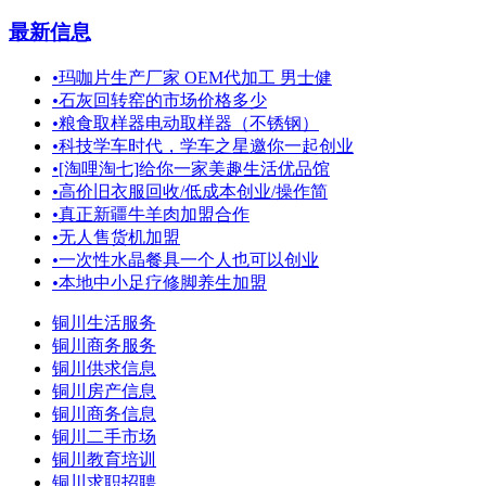
最新信息
•
玛咖片生产厂家 OEM代加工 男士健
•
石灰回转窑的市场价格多少
•
粮食取样器电动取样器（不锈钢）
•
科技学车时代，学车之星邀你一起创业
•
[淘哩淘七]给你一家美趣生活优品馆
•
高价旧衣服回收/低成本创业/操作简
•
真正新疆牛羊肉加盟合作
•
无人售货机加盟
•
一次性水晶餐具一个人也可以创业
•
本地中小足疗修脚养生加盟
铜川生活服务
铜川商务服务
铜川供求信息
铜川房产信息
铜川商务信息
铜川二手市场
铜川教育培训
铜川求职招聘