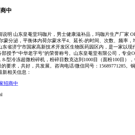
招商中
详细说明 山东皇菴堂玛咖片，男士健康滋补品，玛咖片生产厂家 O
性荷尔蒙分泌，平衡体内荷尔蒙水平4、延长-的时间、次数、频率，
位于山东省济宁市国家高新技术开发区生物医药园区内，是一家以
部授予“中华老字号”的荣誉称号。山东皇菴堂有限公司，专业OEM
-型冷冻超微粉碎机，粉碎目数克达到1000目（面粉100目），
的要求，共好，共发展。咨询电话/微信同号：15689771285
中最新相关信息：
厂家招商中
l