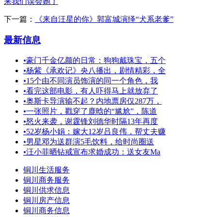
来我们误会她了
下一篇：
《来自汪星的你》郭富城演绎“犬系老爹”
最新信息
•
豪门千金亿颜的日常：狗狗戴珠宝，五个
•
杨紫《承欢记》央八播出，剧情精彩，全
•
15个由不同演员饰演的同一个角色，我
•
看完这部电影，有人吓得马上就放弃了
•
奥斯卡导演输不起？内地票房仅287万，
•
一张照片，戳穿了鹿晗的“尴尬”，陈道
•
怒火来袭，谢霆锋刘德华时隔13年再度
•
52岁杨小娟：嫁大12岁吕良伟，帮丈夫赚
•
男星邓为送群演5毛饮料，给时尚圈送
•
汪小菲晒钻戒宣布求婚成功：送女友Ma
铜川生活服务
铜川商务服务
铜川供求信息
铜川房产信息
铜川商务信息