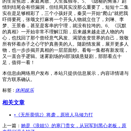
的生育焦虑，家庭离散、人生孤独等。5、《隐秘的角落》剧
情到结尾会有些漏洞，但结局其实没那么重要了，短短十二集
实在是足够精彩了，三个小孩好灵，秦昊一开始“爬山”就把我
吓得要死，张颂文打麻将一个开头人物就立住了，刘琳、李
梦、王景春，甚至是客串的宁理，就没有拉垮的。6、《沉默
的真相》一开始非常不理解江阳，后来越来越走进人物的内
心，也找回了那个曾经意气风发、渴望改变世界的自己，致敬
所有怀着赤子之心守护真善美的人。随剧情发展，展开更多人
物，也一步步揭开真相的一层层面纱。看每一集都有新发现，
又一直合乎逻辑。迷雾剧场的6部顶级悬疑剧，部部看点十
足，值得一看！
本信息由网络用户发布，
本站只提供信息展示，内容详情请与
官方联系确认。
标签 :
休闲娱乐
相关文章
•
《无所畏惧2》将袭，原班人马倾力打
上一篇：
她是《浪姐5》的寒门贵女，从冠军到黑心老板，原