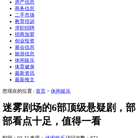
房产信息
商务信息
二手市场
教育培训
求职招聘
招商加盟
创业投资
展会信息
旅游信息
休闲娱乐
体育健身
最新资讯
最新推文
您现在的位置 :
首页
>
休闲娱乐
迷雾剧场的6部顶级悬疑剧，部
部看点十足，值得一看
时间：03-22
来源：
休闲娱乐
访问次数：872