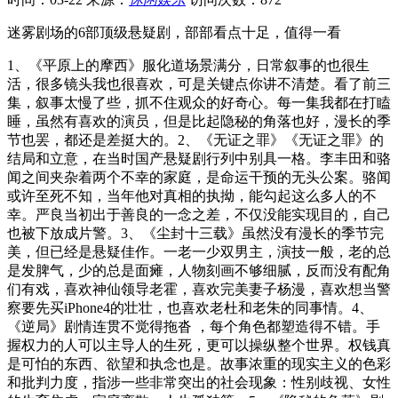
迷雾剧场的6部顶级悬疑剧，部部看点十足，值得一看
1、《平原上的摩西》服化道场景满分，日常叙事的也很生
活，很多镜头我也很喜欢，可是关键点你讲不清楚。看了前三
集，叙事太慢了些，抓不住观众的好奇心。每一集我都在打瞌
睡，虽然有喜欢的演员，但是比起隐秘的角落也好，漫长的季
节也罢，都还是差挺大的。2、《无证之罪》《无证之罪》的
结局和立意，在当时国产悬疑剧行列中别具一格。李丰田和骆
闻之间夹杂着两个不幸的家庭，是命运干预的无头公案。骆闻
或许至死不知，当年他对真相的执拗，能勾起这么多人的不
幸。严良当初出于善良的一念之差，不仅没能实现目的，自己
也被下放成片警。3、《尘封十三载》虽然没有漫长的季节完
美，但已经是悬疑佳作。一老一少双男主，演技一般，老的总
是发脾气，少的总是面瘫，人物刻画不够细腻，反而没有配角
们有戏，喜欢神仙领导老霍，喜欢完美妻子杨漫，喜欢想当警
察要先买iPhone4的壮壮，也喜欢老杜和老朱的同事情。4、
《逆局》剧情连贯不觉得拖沓 ，每个角色都塑造得不错。手
握权力的人可以主导人的生死，更可以操纵整个世界。权钱真
是可怕的东西、欲望和执念也是。故事浓重的现实主义的色彩
和批判力度，指涉一些非常突出的社会现象：性别歧视、女性