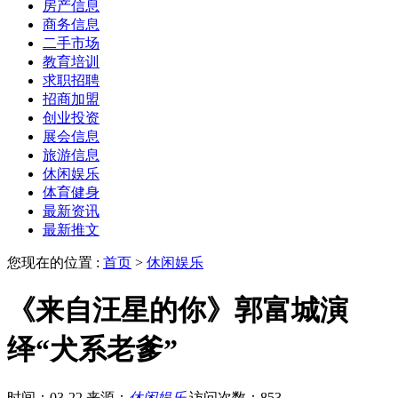
房产信息
商务信息
二手市场
教育培训
求职招聘
招商加盟
创业投资
展会信息
旅游信息
休闲娱乐
体育健身
最新资讯
最新推文
您现在的位置 :
首页
>
休闲娱乐
《来自汪星的你》郭富城演
绎“犬系老爹”
时间：03-22
来源：
休闲娱乐
访问次数：853