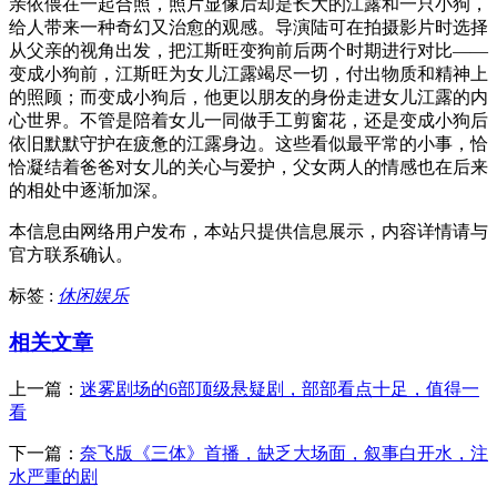
亲依偎在一起合照，照片显像后却是长大的江露和一只小狗，
给人带来一种奇幻又治愈的观感。导演陆可在拍摄影片时选择
从父亲的视角出发，把江斯旺变狗前后两个时期进行对比——
变成小狗前，江斯旺为女儿江露竭尽一切，付出物质和精神上
的照顾；而变成小狗后，他更以朋友的身份走进女儿江露的内
心世界。不管是陪着女儿一同做手工剪窗花，还是变成小狗后
依旧默默守护在疲惫的江露身边。这些看似最平常的小事，恰
恰凝结着爸爸对女儿的关心与爱护，父女两人的情感也在后来
的相处中逐渐加深。
本信息由网络用户发布，
本站只提供信息展示，内容详情请与
官方联系确认。
标签 :
休闲娱乐
相关文章
上一篇：
迷雾剧场的6部顶级悬疑剧，部部看点十足，值得一
看
下一篇：
奈飞版《三体》首播，缺乏大场面，叙事白开水，注
水严重的剧