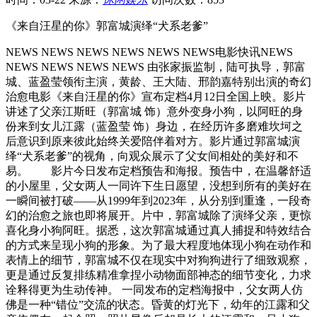
《来自汪星的你》郭富城演绎“犬系老爹”
NEWS NEWS NEWS NEWS NEWS NEWS电影快讯NEWS
NEWS NEWS NEWS NEWS 由张家振监制，陆可执导，郭富
城、蓝盈莹领衔主演，黄龄、王大陆、邢韵嘉特别出演的奇幻
治愈电影《来自汪星的你》宣布定档4月12日全国上映。影片
讲述了父亲江斯旺（郭富城 饰）意外变身小狗，以阿旺的身
份来到女儿江露（蓝盈莹 饰）身边，在经历许多磨难坎坷之
后意识到原来彼此始终关爱陪伴着对方。影片通过郭富城演
绎“犬系老爹”的视角，向观众展示了父女间相处的美好和不
易。 影片今日发布定档预告和海报。预告中，在温馨舒适
的小屋里，父女两人一同许下生日愿望，没想到所有的美好在
一瞬间被打破——从1999年到2023年，从分别到重逢，一段奇
幻的治愈之旅也即将展开。片中，郭富城除了演绎父亲，更惊
喜化身小狗阿旺。据悉，这次郭富城通过真人捕捉和特效结合
的方式来呈现小狗的形象。为了最大程度地体现小狗在动作和
表情上的细节，郭富城不仅在现实中对狗狗进行了细致观察，
更是通过反复排练精准拿捏小动物面部神态的细节变化，力求
诠释得更为生动传神。 一同发布的定档海报中，父女两人仿
佛是一种“错位”交流的状态。昏黄的灯光下，幼年的江露和父