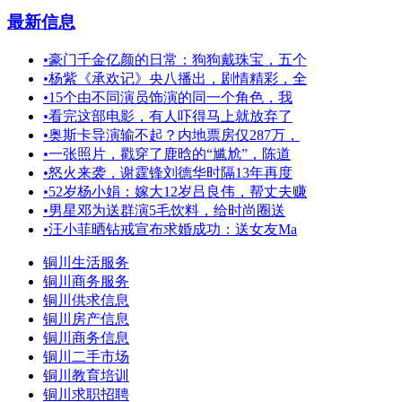
最新信息
•
豪门千金亿颜的日常：狗狗戴珠宝，五个
•
杨紫《承欢记》央八播出，剧情精彩，全
•
15个由不同演员饰演的同一个角色，我
•
看完这部电影，有人吓得马上就放弃了
•
奥斯卡导演输不起？内地票房仅287万，
•
一张照片，戳穿了鹿晗的“尴尬”，陈道
•
怒火来袭，谢霆锋刘德华时隔13年再度
•
52岁杨小娟：嫁大12岁吕良伟，帮丈夫赚
•
男星邓为送群演5毛饮料，给时尚圈送
•
汪小菲晒钻戒宣布求婚成功：送女友Ma
铜川生活服务
铜川商务服务
铜川供求信息
铜川房产信息
铜川商务信息
铜川二手市场
铜川教育培训
铜川求职招聘