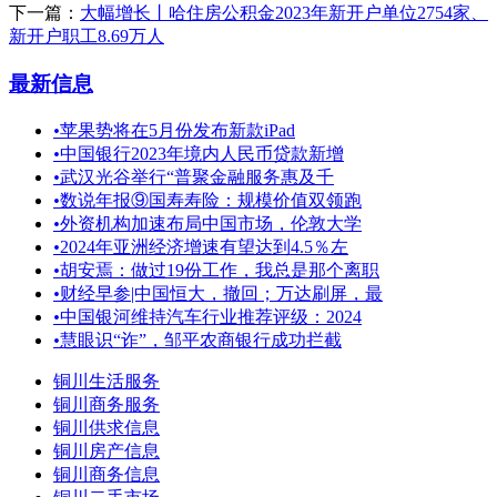
下一篇：
大幅增长丨哈住房公积金2023年新开户单位2754家、
新开户职工8.69万人
最新信息
•
苹果势将在5月份发布新款iPad
•
中国银行2023年境内人民币贷款新增
•
武汉光谷举行“普聚金融服务惠及千
•
数说年报⑨国寿寿险：规模价值双领跑
•
外资机构加速布局中国市场，伦敦大学
•
2024年亚洲经济增速有望达到4.5％左
•
胡安焉：做过19份工作，我总是那个离职
•
财经早参|中国恒大，撤回；万达刷屏，最
•
中国银河维持汽车行业推荐评级：2024
•
慧眼识“诈”，邹平农商银行成功拦截
铜川生活服务
铜川商务服务
铜川供求信息
铜川房产信息
铜川商务信息