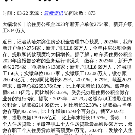
时间：03-22
来源：
最新资讯
访问次数：873
大幅增长丨哈住房公积金2023年新开户单位2754家、新开户职
工8.69万人
近日，记者从哈尔滨住房公积金管理中心获悉，2023年，我市
新开户单位2754家，新开户职工8.69万人，全年住房公积金缴
存、提取和贷款额度均大幅增长。据了解，哈尔滨住房公积金
2023年度报告公布的业务运行情况为：缴存：2023年，新开户
单位2754家，净增单位1388家；新开户职工8.69万人，净减职
工156人；实缴单位18217家，实缴职工122.06万人，缴存额
260.43亿元，分别同比增长8.25%、-0.01%、6.79%。截至2023
年末，缴存总额2653.76亿元，比上年末增长10.88%。缴存余
额854.11亿元，同比增长5.62%。受委托办理住房公积金缴存
业务的银行3家。提取：2023年，47.29万名缴存职工提取住房
公积金，提取额214.99亿元，同比增长32.33%；提取额占当年
缴存额的82.55%，比上年增加15.93个百分点。截至2023年
末，提取总额1799.65亿元，比上年末增长13.57%。贷款：1.
个人住房贷款：单缴存职工个人住房贷款最高额度60万元，双
缴存职工个人住房贷款最高额度80万元。2023年，发放个人住