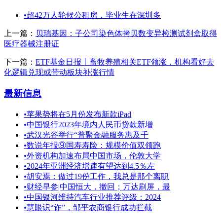
•
超42万人轮候公租房，毕业生在深圳多
上一篇：
贝瑞基因：子公司染色体拷贝数变异检测试剂盒取得
医疗器械注册证
下一篇：
ETF基金日报丨畜牧养殖相关ETF领涨，机构看好去
化逻辑兑现或带动板块补涨行情
最新信息
•
苹果势将在5月份发布新款iPad
•
中国银行2023年境内人民币贷款新增
•
武汉光谷举行“普聚金融服务惠及千
•
数说年报⑨国寿寿险：规模价值双领跑
•
外资机构加速布局中国市场，伦敦大学
•
2024年亚洲经济增速有望达到4.5％左
•
胡安焉：做过19份工作，我总是那个离职
•
财经早参|中国恒大，撤回；万达刷屏，最
•
中国银河维持汽车行业推荐评级：2024
•
慧眼识“诈”，邹平农商银行成功拦截