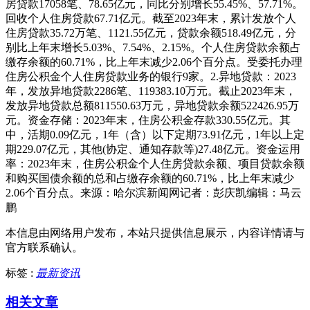
房贷款17058笔、78.65亿元，同比分别增长55.45%、57.71%。
回收个人住房贷款67.71亿元。截至2023年末，累计发放个人
住房贷款35.72万笔、1121.55亿元，贷款余额518.49亿元，分
别比上年末增长5.03%、7.54%、2.15%。个人住房贷款余额占
缴存余额的60.71%，比上年末减少2.06个百分点。受委托办理
住房公积金个人住房贷款业务的银行9家。2.异地贷款：2023
年，发放异地贷款2286笔、119383.10万元。截止2023年末，
发放异地贷款总额811550.63万元，异地贷款余额522426.95万
元。资金存储：2023年末，住房公积金存款330.55亿元。其
中，活期0.09亿元，1年（含）以下定期73.91亿元，1年以上定
期229.07亿元，其他(协定、通知存款等)27.48亿元。资金运用
率：2023年末，住房公积金个人住房贷款余额、项目贷款余额
和购买国债余额的总和占缴存余额的60.71%，比上年末减少
2.06个百分点。来源：哈尔滨新闻网记者：彭庆凯编辑：马云
鹏
本信息由网络用户发布，
本站只提供信息展示，内容详情请与
官方联系确认。
标签 :
最新资讯
相关文章