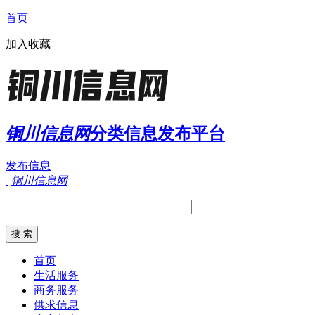
首页
加入收藏
铜川信息网
分类信息发布平台
发布信息
铜川信息网
首页
生活服务
商务服务
供求信息