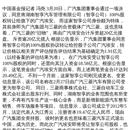
中国基金报记者 冯尧 3月20日，广汽集团董事会通过一项决
议，同意将湖南智享汽车管理有限公司（智享公司）100%股
权转让给旗下的广汽埃安。 而这家智享公司身份颇为特殊，
其前身即为广汽集团与三菱的合资载体广汽三菱。这也意味
着，广汽三菱的“旧物”，将由广汽埃安合计斥资超20亿元接
盘。 斥资逾20亿元揽入 根据公告显示，广汽集团董事会同意
将智享公司的100%股权协议转让给控股子公司广汽埃安，转
让价格以相关资产评估报告评估结果为基础确定为1.91亿元
（以经备案的评估结果为准）。 在广汽埃安受让智享公司
100%股权的同时，还需向其注入资金18.58亿元。根据公告显
示，这笔资金由广汽埃安方面自筹。而上述两笔资金合计达到
20.49亿元。 不到一个月前，这家智享公司刚完成更名。变更
信息显示，该公司名称在2月27日由广汽三菱汽车有限公司变
更为智享公司。 同日，三菱商事株式会社、三菱自动车工业
株式会社退出股东行列。同时，湖南智享的业务范围也有所变
更，不再有汽车生产这一核心业务，而是新增新能源汽车整车
销售、停车场服务等项目。 信息显示，该公司成立于2012年5
月，法定代表人为江秀云，注册资本19.47亿元人民币，现由
广汽集团全资持股。 彼时的更名也意味着三菱汽车正式退出
中国，成为历史。而此次广汽埃安即将受让智享公司股权，也