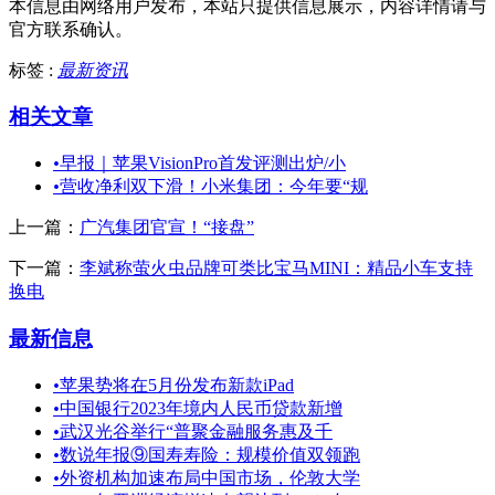
本信息由网络用户发布，
本站只提供信息展示，内容详情请与
官方联系确认。
标签 :
最新资讯
相关文章
•
早报｜苹果VisionPro首发评测出炉/小
•
营收净利双下滑！小米集团：今年要“规
上一篇：
广汽集团官宣！“接盘”
下一篇：
李斌称萤火虫品牌可类比宝马MINI：精品小车支持
换电
最新信息
•
苹果势将在5月份发布新款iPad
•
中国银行2023年境内人民币贷款新增
•
武汉光谷举行“普聚金融服务惠及千
•
数说年报⑨国寿寿险：规模价值双领跑
•
外资机构加速布局中国市场，伦敦大学