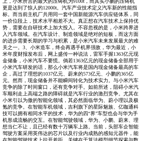
上，小米所言的最大的压铸机为9100t，而其实小鹏的压铸机
更是达到了惊人的12000t。汽车产业技术定义汽车新的性能指
标。而当前主机厂共用同一套中国新能源汽车供应链体系，同
一价位段上，技术水平相差不大。真正想在汽车技术上保持优
势，需要在自研技术上加大投入。不容忽视的是，小米跨界进
入汽车领域。在汽车设计、制造领域是绝对的短板，而这方面
的进步需要长期的学习与积累，是小米汽车未来发展最大的难
关之一。3、小米造车，终会再遇手机界强敌，华为最近，小
米年度财报发布后，网上盛传一种说法，雷军手握1363亿元现
金储备，小米汽车不要慌。倘若1363亿元的现金储备全部用于
小米汽车研发的话，那么小米汽车将是国内现金储备最高的车
企，高过了理想的1037亿元、蔚来的573亿元、小鹏的365亿
元。然而，现金储备并不能瞬间转化为技术实力。与小米汽车
竞争的除了时间窗口，还有竞争对手。如前所述，阻碍小米汽
车顺利走上高端之路的障碍就是汽车行业的激烈竞争。尤其在
小米引以为傲的智能化领域，其必然面临华为、蔚小理以及极
氪的竞争。在智能车机领域，吉利旗下的星际魅族、亿咖通科
技可以拥有相同水平的技术，华为的四“界”车型也会与华为手
机形成流畅的交互。在智能驾驶领域，华为、小鹏、蔚来、理
想当仁不让，且已经有数十万辆车上路。当前，头部车企智能
驾驶方案采用英伟达的芯片以及行业内成熟的感知元器件，能
在智能驾驶技术上拉开差距，关键在于算法模型细节探索与数