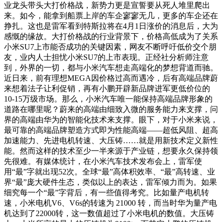
业龙头带头大打价格战，新势力更是宣誓要从死人堆里爬出
来。如今，能拿到船票上岸的车企寥寥无几，更多的车企还在
挣扎。这也是雷军看到特斯拉将在4月1日涨价的消息后，大为
感慨的缘故。大打价格战的行业背景下，价格高低成为了关系
小米SU7上市能否成功的关键因素，网友不断呼吁低价交个朋
友，业内人士担忧小米SU7的上市表现。正经社分析师注意
到，外界的一切，都与小米汽车想走高端化的梦想背道而驰。
近日来，前有理想MEGA因价格过高而遇冷，后有高端品牌蔚
来想着法子让利促销，再有小鹏开辟新品牌进军更低价位的
10-15万级市场。那么，小米汽车唯一能保持高端品牌形象的
道路在哪里呢？蔚来的高端由细致入微的服务能力来支撑，问
界的高端由华为的智能化技术来支撑。眼下，对于小米来说，
最可靠的高端品牌塑造方式即为性能高端——超低风阻、超高
加速能力、先进电机转速、大压铸……就是用新技术定义新性
能。然而这样的技术至少一半来源于产业链，想要永久保持领
先很难。有媒体统计，在小米汽车技术发布会上，雷军使
用“最”字就出现52次。全球“最”高体积效率、“最”高转速、业
界“最”庞大硬件生态，类似以上的表达，雷军倾力而为。如果
细究每一个“最”字背后，有一些值得考究。比如量产电机转
速，小米电机V6、V6s的转速为 21000 转，而当时华为量产电
机达到了22000转，这一数值超过了小米电机的数值。大压铸