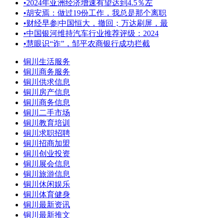
•
2024年亚洲经济增速有望达到4.5％左
•
胡安焉：做过19份工作，我总是那个离职
•
财经早参|中国恒大，撤回；万达刷屏，最
•
中国银河维持汽车行业推荐评级：2024
•
慧眼识“诈”，邹平农商银行成功拦截
铜川生活服务
铜川商务服务
铜川供求信息
铜川房产信息
铜川商务信息
铜川二手市场
铜川教育培训
铜川求职招聘
铜川招商加盟
铜川创业投资
铜川展会信息
铜川旅游信息
铜川休闲娱乐
铜川体育健身
铜川最新资讯
铜川最新推文