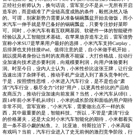
正经社分析师认为，换句话说，雷军至少不是从一无所有开启
造车的，而是瞄准了产业链高度成熟的条件，毅然决然入场
的。可谓，别家新势力需要从准备锅碗瓢盆开始去做饭，而小
米汽车一伸手就是早已备好的锅碗瓢盆，只要专注炒好菜即
可。同时，小米汽车有着互联网基因、软硬件一体的智能硬件
经验以及人工智能技术基础。在苹果放弃造车之后，雷军借势
宣称小米SU7是苹果用户最好的选择，小米汽车支持Carplay，
后排屏也支持挂接iPad。值得注意的是，自小米做手机开始，
就以搅局者身份让当时的友商夜不能寐，大打价格战，拉动行
业加速向技术进步要利润，向规模要利润，向用户体验要利
润。时至今日，业内人士认为，小米性价比这张王牌，让行业
迅速出清了杂牌手机，推动手机产业进入到了寡头竞争时代。
于是，按照惯性思维，小米进入汽车行业，是不是也会“肃
清”汽车行业，极尽全力“讨好”用户，以更具性价比的产品给
友商压力，推动行业加速向前发展？当然，小米汽车从0到1，
跟14年前小米手机从0到1，小米的成长阶段和面临的用户期待
非常不同。雷军宣称，“小米汽车，需要做出点不一样的东
西，其中最重要的是，智能科技。”所以，不管是“肃清”行业
的价格屠夫，还是大众对小米汽车智能化的期待，小米都着实
是一条不容小觑的鲇鱼。2、比亚迪、特斯拉治下，小米高端
有戏吗？当前，汽车行业进入了史无前例的激烈竞争阶段，行