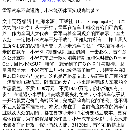
雷军汽车不留退路，小米能否体面实现高端梦？
文丨亮亮 编辑丨杜海来源丨正经社（ID：zhengjingshe）（本
文约为3100字）从一开始，雷军在造车上就没有给自己留退
路。作为全国人大代表，雷军当着全国观众的面表示，“全力
以赴，一定把小米汽车干好干成”。正如此前所言，“押上我人
生所有积累的战绩和声誉，为小米汽车而战”。作为雷军和小
米的首款车，小米SU7需要做到面面俱到、一击必杀。雷军多
次公开宣称，小米汽车是一款可媲美特斯拉和保时捷的Dream
Car，因此小米SU7一曝光，就受到了广泛的关注与期待。卫
星遥感显示，小米汽车工厂外已经停满了新车，只待雷军在3
月28日的发布与交付。这也是严格意义上，头部手机厂商的第
一辆智能电动汽车。随着车的发布，小米即将完成人车家的全
生态覆盖。不卖19.99万元，不卖14.99万元，价格“确实有点
贵”。在遭遇小米手机冲高端屡屡失利之后，小米汽车似乎从
一开始就要定价到高端区间，完成品牌高端化的逆袭。这不得
不让人替雷军捏把汗。冲突点亦在于，当前高度内卷的汽车行
业以及大众的期待，都在要求小米SU7定价要贴近成本。更有
媒体预言，为了确保足够的销量，小米汽车必然以亏本方式来
抵御友商的进攻，保证首战大捷。3月20日，雷军在微博上提