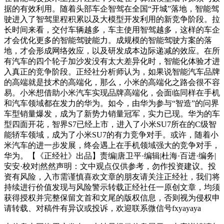
据的有效利用。随着头部车企智驾在全国“开城”落地，智能驾
驶进入了智驾里程积累以及大模型开发利用的新竞争阶段。拉
长时间来看，交付车辆越多，车主使用智驾越多，这样的车企
才会优化更多的智能驾驶能力。成规模的智能驾驶方案的落
地，才会形成网络效应，以及研发成本边际递减的效应。在所
有汽车的四个轮子加沙发没有太大差异化时，智能化体验才进
入真正的竞争阶段。正经社分析师认为，如果说智能汽车品牌
的高端就是技术的高端化，那么，小米的高端化之路会很不容
易。小米想借助小米汽车实现品牌高端化，会面临同样在手机
和汽车领域都在发力的华为。如今，由华为参与“智造”的问界
车型销量爆发，成为了新势力销量冠军，实力已现。华为的车
型四面开花，智界S7已经上市，进入了小米SU7所在的C级智
能轿车领域，成为了小米SU7的有力竞争对手。或许，随着小
米汽车的进一步发展，终会遇上在手机领域强大的竞争对手，
华为。【《正经社》出品】责编|唐卫平·编辑|杜海·百进·编务|
安安·校对|然然声明：文中观点仅供参考，勿作投资建议。投
资有风险，入市需谨慎喜欢文章的朋友请关注正经社，我们将
持续进行价值发现与风险警示转载正经社任一原创文章，均须
获得授权并完整保留文首和文尾的版权信息，否则视为侵权申
请转载、对稿件有异议或投诉，欢迎联系微信号fxyayaya