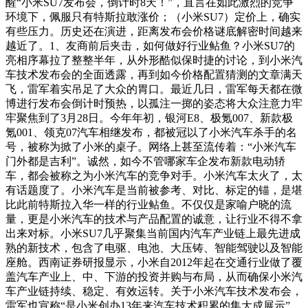
醒“小米SU7发布会，倒计时8天！”，直言在如此激烈的竞争
环境下，佩服只有特斯拉敢涨价；（小米SU7）定价上，确实
有些压力。历史还在演进，距离发布会价格谜底解密时间越来
越近了。1、友商前后夹击，如何做好行业鲇鱼？小米SU7的
亮相序幕拉了整整半年，从外形酷似保时捷的讨论，到小米汽
车技术发布会的全面透露，再到如今价格配置猜测的文章满天
飞，雷军着实吊足了大众的胃口。最近几日，雷军每天都在微
博进行发布会倒计时预热，以孤注一掷的姿态将大众注意力牢
牢聚焦到了3月28日。今年年初，银河E8、极氪007、新款极
氪001、领克07汽车相继发布，都被冠以了小米汽车杀手的名
号，被称为掀了小米的桌子。网络上甚至流传着：“小米汽车
门外都是吉利”。诚然，如今不管哪家车企发布新款电动轿
车，都会被称之为小米汽车的竞争对手。小米汽车太火了，太
有话题度了。小米汽车是当前被参考、对比、标定的锚，是堪
比此前特斯拉入华一样的行业鲇鱼。不仅仅是家喻户晓的流
量，更是小米汽车的技术与产品配置的诚意，让行业不得不拿
出来对标。小米SU7几乎聚集当前国内汽车产业链上最先进成
熟的新技术，包含了电驱、电池、大压铸、智能驾驶以及智能
座舱。西南证券研报显示，小米自2012年起在交通行业做了覆
盖汽车产业上、中、下游的投资并购与布局，从而确保小米汽
车产业链持续、稳定、有效运转。关于小米汽车技术发布会，
雷军也宣称“是小米创办13年来汽车技术积累的集大成展示”。