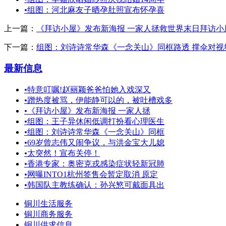
•
组图：河北麻友子晒孕肚照宣布怀孕喜
上一篇：
《拜访小屋》发布新海报 一家人拯救世界末日拜访小屋
下一篇：
组图：刘诗诗常华森《一念关山》同框路透 撑伞对视氛
最新信息
•
特意叮嘱!赵丽颖爸爸怕她入戏深又
•
蹭热度被骂，伊能静可以的，被吐槽戏多
•
《拜访小屋》发布新海报 一家人拯
•
组图：王子异休闲低调打扮看心理医生
•
组图：刘诗诗常华森《一念关山》同框
•
69岁曾志伟又闹争议，与洪金宝大儿媳
•
太突然！宣布关停！
•
香港专家：奥密克戎感染症状轻新冠肺
•
网曝INTO1杭州签售会暂定取消 原定
•
韩国队主教练确认：孙兴慜可戴面具出
铜川生活服务
铜川商务服务
铜川供求信息