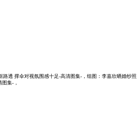
框路透 撑伞对视氛围感十足-高清图集-，组图：李嘉欣晒婚纱照
清图集-，