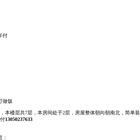
年付
,可做饭
平米，本楼层共7层，本房间处于2层，房屋整体朝向朝南北，简
年付
13050237633
息：