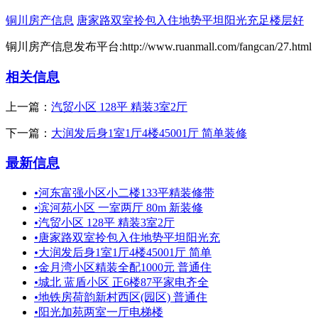
铜川房产信息
唐家路双室拎包入住地势平坦阳光充足楼层好
铜川房产信息发布平台:http://www.ruanmall.com/fangcan/27.html
相关信息
上一篇：
汽贸小区 128平 精装3室2厅
下一篇：
大润发后身1室1厅4楼45001厅 简单装修
最新信息
•
河东富强小区小二楼133平精装修带
•
滨河苑小区 一室两厅 80m 新装修
•
汽贸小区 128平 精装3室2厅
•
唐家路双室拎包入住地势平坦阳光充
•
大润发后身1室1厅4楼45001厅 简单
•
金月湾小区精装全配1000元 普通住
•
城北 蓝盾小区 正6楼87平家电齐全
•
地铁房荷韵新村西区(园区) 普通住
•
阳光加苑两室一厅电梯楼