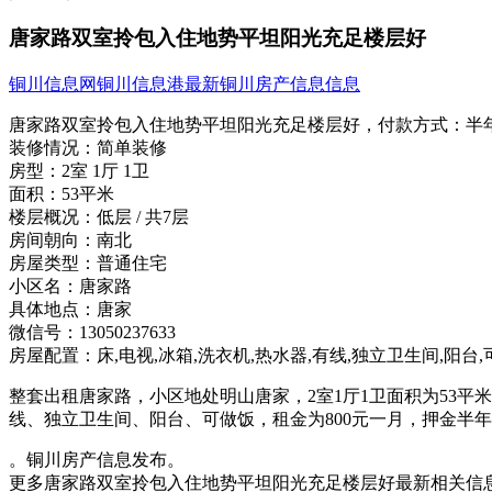
唐家路双室拎包入住地势平坦阳光充足楼层好
铜川信息网
铜川信息港
最新铜川房产信息信息
唐家路双室拎包入住地势平坦阳光充足楼层好，
付款方式：
半
装修情况：
简单装修
房型：
2室 1厅 1卫
面积：
53平米
楼层概况：
低层 / 共7层
房间朝向：
南北
房屋类型：
普通住宅
小区名：
唐家路
具体地点：
唐家
微信号：
13050237633
房屋配置：
床,电视,冰箱,洗衣机,热水器,有线,独立卫生间,阳台
整套出租唐家路，小区地处明山唐家，2室1厅1卫面积为53
线、独立卫生间、阳台、可做饭，租金为800元一月，押金半
。铜川房产信息发布。
更多唐家路双室拎包入住地势平坦阳光充足楼层好最新相关信