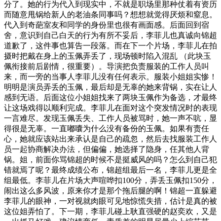
分了。她的行为代入到现实中，不就是职场里那种仗着有资历
而随意甩锅给新人的老油条同事吗？想想就觉得厌烦和窒息。
代入到奇葩室友和同学的身份里也很有画面感。后面回到宿
舍，意识到自己白天的行为有所不妥后，李菲儿也真诚向锦超
道歉了，这件事也算告一段落。而在下一个片场，李菲儿在拍
摄时把戴在身上的玉佩弄丢了，现场顿时陷入混乱 （此块玉
佩衔接前后剧情，很重要）。导演把负责服装的工作人员叫
来，而一旁的当事人李菲儿没有任何表示。服装小姐姐实惨！
明明是演员弄丢的玉佩，最后却是无辜的她来背锅，实在让人
感到无语。后面这位小姐姐找来了两块玉佩作为备选，才最终
让这场戏得以顺利完成。李菲儿在面对这个突发情况时的表现
一言难尽。发现玉佩丢失、工作人员被骂时，她一声不吭，显
得很是无辜。一直嘟囔为什么没有备份的玉佩。如果有责任
心，她就应该站出来承认是自己的疏忽，然后去找服装工作人
员一起协商解决办法，但偏偏，她选择了隐身，任其他人背
锅。姐，前面你骂锦超的时候不是挺威风的吗？怎么到自己犯
错就焉了呢？最终成绩公布，锦超组最后一名，李菲儿更是全
组最低。李菲儿在片场大声喧哗扣100分，弄丢玉佩扣150分，
闹出这么多风波，原来你才是那个拖后腿的啊！锦超一直躲避
李菲儿的眼神，一对视就肉眼可见地惊慌失措，估计是真的被
这位姐弄怕了。下一期，李菲儿碰上耿直强硬的赵奕欢，又是