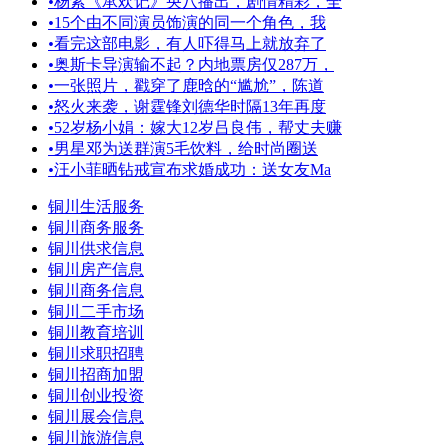
•
杨紫《承欢记》央八播出，剧情精彩，全
•
15个由不同演员饰演的同一个角色，我
•
看完这部电影，有人吓得马上就放弃了
•
奥斯卡导演输不起？内地票房仅287万，
•
一张照片，戳穿了鹿晗的“尴尬”，陈道
•
怒火来袭，谢霆锋刘德华时隔13年再度
•
52岁杨小娟：嫁大12岁吕良伟，帮丈夫赚
•
男星邓为送群演5毛饮料，给时尚圈送
•
汪小菲晒钻戒宣布求婚成功：送女友Ma
铜川生活服务
铜川商务服务
铜川供求信息
铜川房产信息
铜川商务信息
铜川二手市场
铜川教育培训
铜川求职招聘
铜川招商加盟
铜川创业投资
铜川展会信息
铜川旅游信息