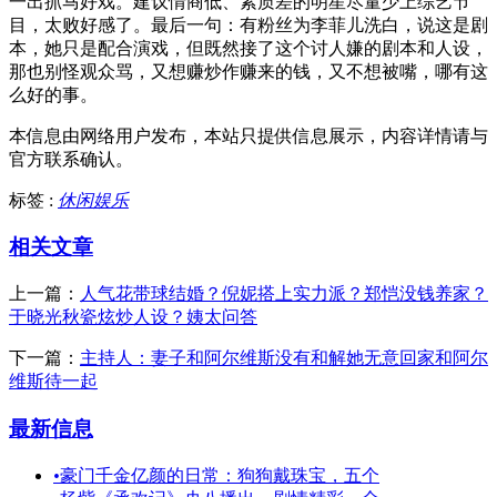
一出抓马好戏。建议情商低、素质差的明星尽量少上综艺节
目，太败好感了。最后一句：有粉丝为李菲儿洗白，说这是剧
本，她只是配合演戏，但既然接了这个讨人嫌的剧本和人设，
那也别怪观众骂，又想赚炒作赚来的钱，又不想被嘴，哪有这
么好的事。
本信息由网络用户发布，
本站只提供信息展示，内容详情请与
官方联系确认。
标签 :
休闲娱乐
相关文章
上一篇：
人气花带球结婚？倪妮搭上实力派？郑恺没钱养家？
于晓光秋瓷炫炒人设？姨太问答
下一篇：
主持人：妻子和阿尔维斯没有和解她无意回家和阿尔
维斯待一起
最新信息
•
豪门千金亿颜的日常：狗狗戴珠宝，五个