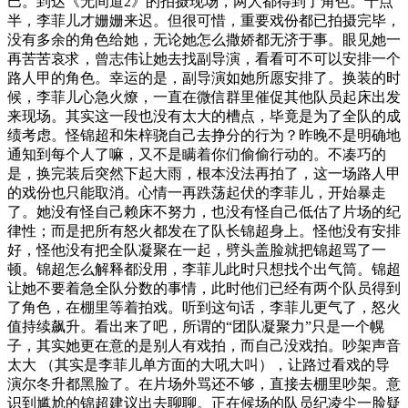
巴。到达《无间道2》的拍摄现场，两人都得到了角色。十点
半，李菲儿才姗姗来迟。但很可惜，重要戏份都已拍摄完毕，
没有多余的角色给她，无论她怎么撒娇都无济于事。眼见她一
再苦苦哀求，曾志伟让她去找副导演，看看可不可以安排一个
路人甲的角色。幸运的是，副导演如她所愿安排了。换装的时
候，李菲儿心急火燎，一直在微信群里催促其他队员起床出发
来现场。其实这一段也没有太大的槽点，毕竟是为了全队的成
绩考虑。怪锦超和朱梓骁自己去挣分的行为？昨晚不是明确地
通知到每个人了嘛，又不是瞒着你们偷偷行动的。不凑巧的
是，换完装后突然下起大雨，根本没法再拍了，这一场路人甲
的戏份也只能取消。心情一再跌荡起伏的李菲儿，开始暴走
了。她没有怪自己赖床不努力，也没有怪自己低估了片场的纪
律性；而是把所有怒火都发在了队长锦超身上。怪他没有安排
好，怪他没有把全队凝聚在一起，劈头盖脸就把锦超骂了一
顿。锦超怎么解释都没用，李菲儿此时只想找个出气筒。锦超
让她不要着急全队分数的事情，此时他们已经有两个队员得到
了角色，在棚里等着拍戏。听到这句话，李菲儿更气了，怒火
值持续飙升。看出来了吧，所谓的“团队凝聚力”只是一个幌
子，其实她更在意的是别人有戏拍，而自己没戏拍。吵架声音
太大 （其实是李菲儿单方面的大吼大叫），让路过看戏的导
演尔冬升都黑脸了。在片场外骂还不够，直接去棚里吵架。意
识到尴尬的锦超建议出去聊聊。正在候场的队员纪凌尘一脸疑