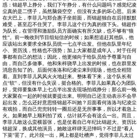
惑：锦超早上挣分，我们下午挣分，有什么问题吗？感觉纪凌
尘真的是二愣子，虽然脑袋空空，但没有太多的坏心思。后来
在大巴上，李菲儿与郑合惠子坐前面，而锦超独自在后排默默
难受，甚至忍不住哭了。李菲儿这个行为真的很下头。锦超作
为队长，在管理和激励队员方面确实有所欠缺，也不够有“狼
性”。前一晚收到节目组短信的时候；如果想追赶其他队，他
应该站出来要求全体队员统一七点半出发。但他在队里年纪
小、资历浅，性格也不强势；加上大家都是成年人，对于任何
事都有自己的想法；因此，他更倾向于给队员给予尊重与自
由，而自己多做事。他和朱梓骁早上出发的时候，也在群里发
消息告知了的。后面何洛洛和纪凌尘来到现场，他也全程陪
着。直到李菲儿风风火火地赶来。整体看下来，这个队长有
点“软”，但没有什么失误，挺合格的。李菲儿如果真心为团队
好，觉得要集体早上七点半出发去现场拍戏挣分；那么前一晚
大家聚在一起的时候就要提出来。明明自己还主动表示不会早
起出发，怎么还好意思怪锦超不叫她？后面看何洛洛与纪凌尘
有戏拍，而自己兜兜转转一圈后还是无所事事，所以才着急上
火。如果她早上顺利拍了戏，估计就不会有这么一出。而且，
李菲儿敢这么蛮横嚣张，也是仗着自己年纪比锦超大、资历比
锦超深，换成其他演员，她敢这样肆无忌惮吗？不过是“看人
下菜”罢了。此片段一出，网上都是吐槽声，觉得李菲儿太过