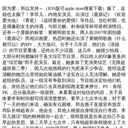
因为爱，所以支持～‍‍‍‍‍‍（IOS版可apple store搜索下载）服了，这
姐也太癫了！李菲儿，内地女演员。出演过《鹿鼎记》《欢迎
爱光临》《青瓷》《远得要命的爱情》等作品。当红时期，也
是偶像剧女主的待遇，与郑元畅、朴海镇等帅哥搭档演情侣。
还有一个显眼的标签：黄晓明前女友。两人在2007年因拍摄
《鹿鼎记》而相识相爱。热恋时她还出演了黄晓明歌曲《什么
都可以》的MV，大方放闪。分手十几年后，他们在《浪姐
2》的节目里重逢，还炸出不少话题。这几年，她很少拍戏，
大部分时间都辗转于各大综艺节目里，所以给人的印象更多的
是“综艺咖”而不是演员。最近，她参加了竞演类综艺《无限超
越班第二季》。因几次低情商的行为惹来不少争议。曾经温柔
清醒的她怎么变得如此噪油腻？这实在让人无法理解。她是锦
超组的队员。这一组没有争取到演出，节目组决定给他们机
会。发信息让他们自己去其他剧组跑龙套来挣分。PS：各组
PK，总分最高的一组获胜。来看看这封短信的内容，关于具
体要求和时间都写得清清楚楚的。要早上七点半出发，对于累
了一天的他们来说，确实有点困难。郑合惠子直接宣布放弃，
而队长锦超表示，他会去，其他人根据自身情况自行考虑。李
菲儿接话“我的精神跟你一起去”，很明显就是在表达自己不会
早起的意思。第二天早上七点半，只有锦超和朱梓骁坐上了大