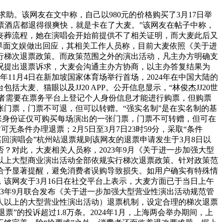
求助。该网友在文中称，自己以980元的价格购买了3月17日举
机票酒店都退得很爽快，就是卡在了大麦。”该网友在帖子中称，
丧葬流程，她在演唱会开始前提供不了相关证明，而大麦此后又
界面文娱做出回应，其相关工作人员称，目前大麦依照《关于进
实行梯次退票政策。而政策范围之外的演出活动，凡主办方明确支
况提出退票诉求，大麦会沟通主办方协商，以主办答复结果为
年11月4日在新加坡国家体育场举行首场，2024年在中国大陆的
大麦、猫眼以及JJ20 APP。公开信息显示，“林俊杰JJ20世
费者需要在票务平台上登记个人身份信息才能进行购票，但购票
门票，门票不可退，但可以转赠。“强实名制”是在实名制的基
张身份证仅可购买每场演出的一张门票，门票不可转赠，但可在
可无条件办理退票；2月5日至3月7日23时59分，采取“条件
界巡回演唱会”杭州站退票规则该网友的退票申请发生于3月8日以
对此，大麦相关人员称，2023年9月《关于进一步加强大型
人以上大型商业演出活动全部依规实行梯次退票政策。针对政策范
给予显著提醒，避免消费者误购导致损失。如用户确实有特殊情
该网友于3月16日在社交平台上表示，大麦方面已于当日上午
3年9月联合发布《关于进一步加强大型营业性演出活动规范管
0人以上的大型营业性演出活动）退票机制，设定合理的梯次退票
”的投诉超过1.8万条。2024年1月，上海两会举办期间，上