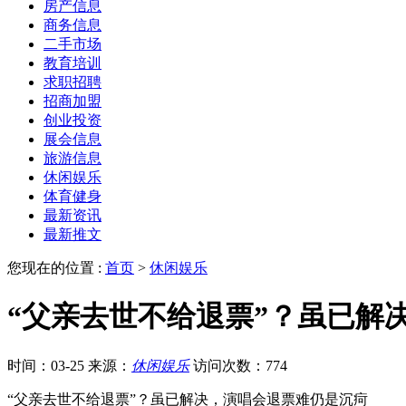
房产信息
商务信息
二手市场
教育培训
求职招聘
招商加盟
创业投资
展会信息
旅游信息
休闲娱乐
体育健身
最新资讯
最新推文
您现在的位置 :
首页
>
休闲娱乐
“父亲去世不给退票”？虽已解
时间：03-25
来源：
休闲娱乐
访问次数：774
“父亲去世不给退票”？虽已解决，演唱会退票难仍是沉疴