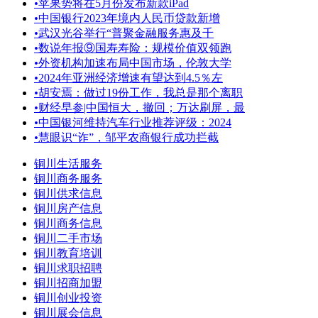
•
苹果势将在5月份发布新款iPad
•
中国银行2023年境内人民币贷款新增
•
武汉光谷举行“普聚金融服务惠及千
•
数说年报⑨国寿寿险：规模价值双领跑
•
外资机构加速布局中国市场，伦敦大学
•
2024年亚洲经济增速有望达到4.5％左
•
胡安焉：做过19份工作，我总是那个离职
•
财经早参|中国恒大，撤回；万达刷屏，最
•
中国银河维持汽车行业推荐评级：2024
•
慧眼识“诈”，邹平农商银行成功拦截
铜川生活服务
铜川商务服务
铜川供求信息
铜川房产信息
铜川商务信息
铜川二手市场
铜川教育培训
铜川求职招聘
铜川招商加盟
铜川创业投资
铜川展会信息