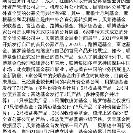
期货业务许可证》，成为了在国内可以开展公募基金业务的全
球资产管理公司之一。梳理公募公司情况，目前国内公募市场
外资全资的公募公司共计有9家，其中，摩根士丹利基金、摩
根基金和宏利基金是由中外合资公募转换而来，贝莱德基金、
安联基金、富达基金、路博迈基金、施罗德基金、联博基金6
家公司是以申请方式取得的公募牌照。6家申请方式成立的外
资全资公募公司中，贝莱德基金展业时间最早，2021年9月便
开始发行自己的首只公募产品，2023年，路博迈基金、富达基
金、施罗德基金相继发行自己的首只产品开始展业。如今，联
博基金也正式发行自己的首只产品，迈入了展业的行列中。联
博基金总经理钱峰曾公开表示，联博集团多年来持续深耕中国
市场，此次联博基金获准展业，标志着在中国的业务拓展进入
全新阶段。6家公司中的安联基金由于成立时间较晚，目前还
未展业。已经展业较长时间的4家外资公募公司，贝莱德基金
发行了7只产品（多种份额合并计算）5只权益类产品，2只固
收债券基金；富达基金发行了3只产品（多种份额合并计
算），1只权益类产品，2只固收债券基金；施罗德基金仅发行
了1只债券基金；路博迈基金发行了5只产品（多种份额合并计
算），2只权益类产品，3只固收债券基金。梳理上述4家外资
全资公募公司的产品，权益类产品普遍业绩下跌。天天基金网
数据显示，贝莱德基金首发的第一只产品——贝莱德中国新视
野混合，自2021年9月7日成立以来，基金净值累计跌幅已达