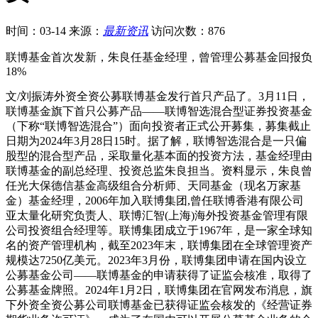
时间：03-14
来源：
最新资讯
访问次数：876
联博基金首次发新，朱良任基金经理，曾管理公募基金回报负
18%
文/刘振涛外资全资公募联博基金发行首只产品了。3月11日，
联博基金旗下首只公募产品——联博智选混合型证券投资基金
（下称“联博智选混合”）面向投资者正式公开募集，募集截止
日期为2024年3月28日15时。据了解，联博智选混合是一只偏
股型的混合型产品，采取量化基本面的投资方法，基金经理由
联博基金的副总经理、投资总监朱良担当。资料显示，朱良曾
任光大保德信基金高级组合分析师、天同基金（现名万家基
金）基金经理，2006年加入联博集团,曾任联博香港有限公司
亚太量化研究负责人、联博汇智(上海)海外投资基金管理有限
公司投资组合经理等。联博集团成立于1967年，是一家全球知
名的资产管理机构，截至2023年末，联博集团在全球管理资产
规模达7250亿美元。2023年3月份，联博集团申请在国内设立
公募基金公司——联博基金的申请获得了证监会核准，取得了
公募基金牌照。2024年1月2日，联博集团在官网发布消息，旗
下外资全资公募公司联博基金已获得证监会核发的《经营证券