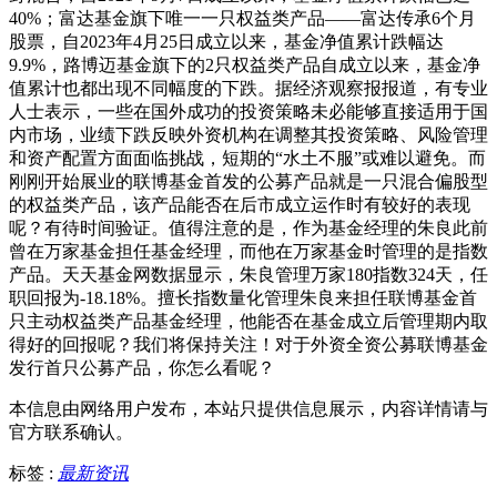
40%；富达基金旗下唯一一只权益类产品——富达传承6个月
股票，自2023年4月25日成立以来，基金净值累计跌幅达
9.9%，路博迈基金旗下的2只权益类产品自成立以来，基金净
值累计也都出现不同幅度的下跌。据经济观察报报道，有专业
人士表示，一些在国外成功的投资策略未必能够直接适用于国
内市场，业绩下跌反映外资机构在调整其投资策略、风险管理
和资产配置方面面临挑战，短期的“水土不服”或难以避免。而
刚刚开始展业的联博基金首发的公募产品就是一只混合偏股型
的权益类产品，该产品能否在后市成立运作时有较好的表现
呢？有待时间验证。值得注意的是，作为基金经理的朱良此前
曾在万家基金担任基金经理，而他在万家基金时管理的是指数
产品。天天基金网数据显示，朱良管理万家180指数324天，任
职回报为-18.18%。擅长指数量化管理朱良来担任联博基金首
只主动权益类产品基金经理，他能否在基金成立后管理期内取
得好的回报呢？我们将保持关注！对于外资全资公募联博基金
发行首只公募产品，你怎么看呢？
本信息由网络用户发布，
本站只提供信息展示，内容详情请与
官方联系确认。
标签 :
最新资讯