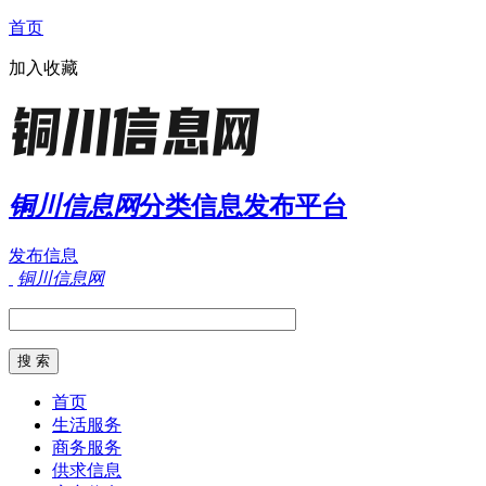
首页
加入收藏
铜川信息网
分类信息发布平台
发布信息
铜川信息网
首页
生活服务
商务服务
供求信息