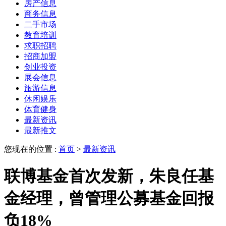
房产信息
商务信息
二手市场
教育培训
求职招聘
招商加盟
创业投资
展会信息
旅游信息
休闲娱乐
体育健身
最新资讯
最新推文
您现在的位置 :
首页
>
最新资讯
联博基金首次发新，朱良任基
金经理，曾管理公募基金回报
负18%