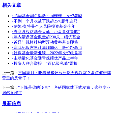
相关文章
•
鹏华基金副总梁浩亏损连连，投资者喊
•
不到一个月收益下跌超25%鹏华这只
•
萨姆·奥特曼个人风险投资基金今年
•
券商系权益基金大pk：小盘量化策略“
•
年内清盘基金数量超230只，绩优基金
•
首只与规模挂钩型浮动费率基金即将
•
寒武纪股东累计套现66亿，股价距高点
•
社保基金最新业绩：2022年投资收益率
•
主动量化基金受青睐绩优产品上半年
•
投资人联合举报！“百亿级私募”雷根
上一篇：
三国志11：吃着皇粮还敢公然无视汉室？盘点何进阵
营里的反骨仔！
下一篇：
“下降是你的谎言”，考研国家线正式发布，这些专业
居然又涨了
最新信息